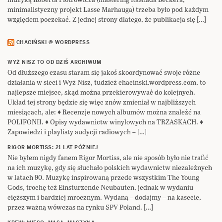
minimalistyczny projekt Lasse Marhauga) trzeba było pod każdym
względem poczekać. Z jednej strony dlatego, że publikacja się […]
CHACIŃSKI @ WORDPRESS
WYŻ NISZ TO OD DZIŚ ARCHIWUM
Od dłuższego czasu staram się jakoś skoordynować swoje różne
działania w sieci i Wyż Nisz, tudzież chacinski.wordpress.com, to
najlepsze miejsce, skąd można przekierowywać do kolejnych.
Układ tej strony będzie się więc znów zmieniał w najbliższych
miesiącach, ale: ♦ Recenzje nowych albumów można znaleźć na
POLIFONII. ♦ Opisy wydawnictw winylowych na TRZASKACH. ♦
Zapowiedzi i playlisty audycji radiowych – […]
RIGOR MORTISS: 21 LAT PÓŹNIEJ
Nie byłem nigdy fanem Rigor Mortiss, ale nie sposób było nie trafić
na ich muzykę, gdy się słuchało polskich wydawnictw niezależnych
w latach 90. Muzykę inspirowaną przede wszystkim The Young
Gods, trochę też Einsturzende Neubauten, jednak w wydaniu
cięższym i bardziej mrocznym. Wydaną – dodajmy – na kasecie,
przez ważną wówczas na rynku SPV Poland. […]