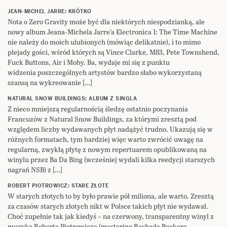
JEAN-MICHEL JARRE: KRÓTKO
Nota o Zero Gravity może być dla niektórych niespodzianką, ale
nowy album Jeana-Michela Jarre’a Electronica 1: The Time Machine
nie należy do moich ulubionych (mówiąc delikatnie), i to mimo
plejady gości, wśród których są Vince Clarke, M83, Pete Townshend,
Fuck Buttons, Air i Moby. Ba, wydaje mi się z punktu
widzenia poszczególnych artystów bardzo słabo wykorzystaną
szansą na wykreowanie […]
NATURAL SNOW BUILDINGS: ALBUM Z SINGLA
Z nieco mniejszą regularnością śledzę ostatnio poczynania
Francuzów z Natural Snow Buildings, za którymi zresztą pod
względem liczby wydawanych płyt nadążyć trudno. Ukazują się w
różnych formatach, tym bardziej więc warto zwrócić uwagę na
regularną, zwykłą płytę z nowym repertuarem opublikowaną na
winylu przez Ba Da Bing (wcześniej wydali kilka reedycji starszych
nagrań NSB) z […]
ROBERT PIOTROWICZ: STARE ZŁOTE
W starych złotych to by było prawie pół miliona, ale warto. Zresztą
za czasów starych złotych nikt w Polsce takich płyt nie wydawał.
Choć zupełnie tak jak kiedyś – na czerwony, transparentny winyl z
muzyką Roberta Piotrowicza (mastering Rashada Beckera,