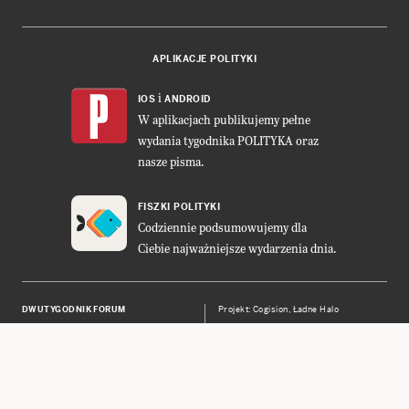
APLIKACJE POLITYKI
i
IOS
ANDROID
W aplikacjach publikujemy pełne
wydania tygodnika POLITYKA oraz
nasze pisma.
FISZKI POLITYKI
Codziennie podsumowujemy dla
Ciebie najważniejsze wydarzenia dnia.
DWUTYGODNIK FORUM
Projekt:
Cogision
,
Ładne Halo
POLITYKA INSIGHT
Wykonanie: Vavatech
LEŚNICZÓWKA NIBORK
Prawa autorskie © POLITYKA Sp. z
o.o. S.K.A.