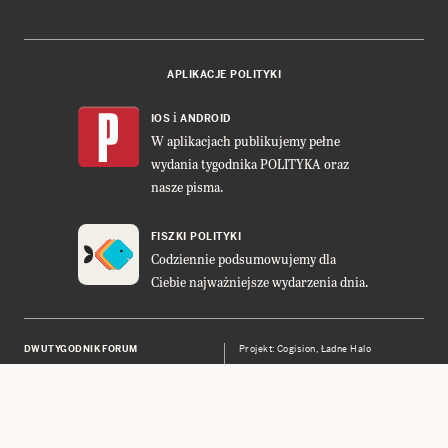
APLIKACJE POLITYKI
i
IOS
ANDROID
W aplikacjach publikujemy pełne
wydania tygodnika POLITYKA oraz
nasze pisma.
FISZKI POLITYKI
Codziennie podsumowujemy dla
Ciebie najważniejsze wydarzenia dnia.
DWUTYGODNIK FORUM
Projekt:
Cogision
,
Ładne Halo
POLITYKA INSIGHT
Wykonanie: Vavatech
LEŚNICZÓWKA NIBORK
Prawa autorskie © POLITYKA Sp. z
o.o. S.K.A.