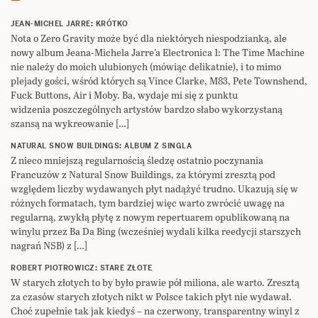
JEAN-MICHEL JARRE: KRÓTKO
Nota o Zero Gravity może być dla niektórych niespodzianką, ale
nowy album Jeana-Michela Jarre’a Electronica 1: The Time Machine
nie należy do moich ulubionych (mówiąc delikatnie), i to mimo
plejady gości, wśród których są Vince Clarke, M83, Pete Townshend,
Fuck Buttons, Air i Moby. Ba, wydaje mi się z punktu
widzenia poszczególnych artystów bardzo słabo wykorzystaną
szansą na wykreowanie […]
NATURAL SNOW BUILDINGS: ALBUM Z SINGLA
Z nieco mniejszą regularnością śledzę ostatnio poczynania
Francuzów z Natural Snow Buildings, za którymi zresztą pod
względem liczby wydawanych płyt nadążyć trudno. Ukazują się w
różnych formatach, tym bardziej więc warto zwrócić uwagę na
regularną, zwykłą płytę z nowym repertuarem opublikowaną na
winylu przez Ba Da Bing (wcześniej wydali kilka reedycji starszych
nagrań NSB) z […]
ROBERT PIOTROWICZ: STARE ZŁOTE
W starych złotych to by było prawie pół miliona, ale warto. Zresztą
za czasów starych złotych nikt w Polsce takich płyt nie wydawał.
Choć zupełnie tak jak kiedyś – na czerwony, transparentny winyl z