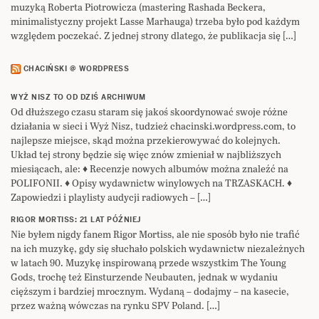
muzyką Roberta Piotrowicza (mastering Rashada Beckera,
minimalistyczny projekt Lasse Marhauga) trzeba było pod każdym
względem poczekać. Z jednej strony dlatego, że publikacja się […]
CHACIŃSKI @ WORDPRESS
WYŻ NISZ TO OD DZIŚ ARCHIWUM
Od dłuższego czasu staram się jakoś skoordynować swoje różne
działania w sieci i Wyż Nisz, tudzież chacinski.wordpress.com, to
najlepsze miejsce, skąd można przekierowywać do kolejnych.
Układ tej strony będzie się więc znów zmieniał w najbliższych
miesiącach, ale: ♦ Recenzje nowych albumów można znaleźć na
POLIFONII. ♦ Opisy wydawnictw winylowych na TRZASKACH. ♦
Zapowiedzi i playlisty audycji radiowych – […]
RIGOR MORTISS: 21 LAT PÓŹNIEJ
Nie byłem nigdy fanem Rigor Mortiss, ale nie sposób było nie trafić
na ich muzykę, gdy się słuchało polskich wydawnictw niezależnych
w latach 90. Muzykę inspirowaną przede wszystkim The Young
Gods, trochę też Einsturzende Neubauten, jednak w wydaniu
cięższym i bardziej mrocznym. Wydaną – dodajmy – na kasecie,
przez ważną wówczas na rynku SPV Poland. […]