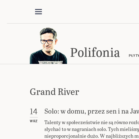
Polifonia
PŁYT
Grand River
Solo: w domu, przez sen i na Ja
14
Talenty w społeczeństwie nie są równo rozło
WRZ
słychać to w nagraniach solo. Tych mieliśm
nieproporcjonalnie dużo. W najbliższych m