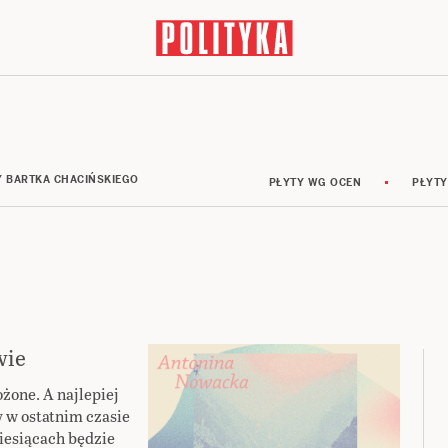
Y BARTKA CHACIŃSKIEGO
PŁYTY WG OCEN
PŁYTY
wie
żone. A najlepiej
y w ostatnim czasie
iesiącach będzie