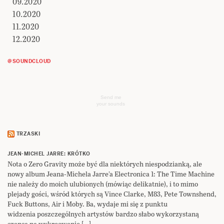
09.2020
10.2020
11.2020
12.2020
@SOUNDCLOUD
Send me
your sounds
TRZASKI
JEAN-MICHEL JARRE: KRÓTKO
Nota o Zero Gravity może być dla niektórych niespodzianką, ale
nowy album Jeana-Michela Jarre’a Electronica 1: The Time Machine
nie należy do moich ulubionych (mówiąc delikatnie), i to mimo
plejady gości, wśród których są Vince Clarke, M83, Pete Townshend,
Fuck Buttons, Air i Moby. Ba, wydaje mi się z punktu
widzenia poszczególnych artystów bardzo słabo wykorzystaną
szansą na wykreowanie […]