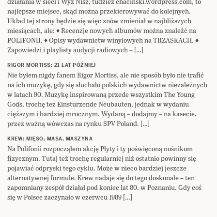
działania w sieci i Wyż Nisz, tudzież chacinski.wordpress.com, to
najlepsze miejsce, skąd można przekierowywać do kolejnych.
Układ tej strony będzie się więc znów zmieniał w najbliższych
miesiącach, ale: ♦ Recenzje nowych albumów można znaleźć na
POLIFONII. ♦ Opisy wydawnictw winylowych na TRZASKACH. ♦
Zapowiedzi i playlisty audycji radiowych – […]
RIGOR MORTISS: 21 LAT PÓŹNIEJ
Nie byłem nigdy fanem Rigor Mortiss, ale nie sposób było nie trafić
na ich muzykę, gdy się słuchało polskich wydawnictw niezależnych
w latach 90. Muzykę inspirowaną przede wszystkim The Young
Gods, trochę też Einsturzende Neubauten, jednak w wydaniu
cięższym i bardziej mrocznym. Wydaną – dodajmy – na kasecie,
przez ważną wówczas na rynku SPV Poland. […]
KREW: MIĘSO, MASA, MASZYNA
Na Polifonii rozpocząłem akcję Płyty i ty poświęconą nośnikom
fizycznym. Tutaj też trochę regularniej niż ostatnio powinny się
pojawiać odpryski tego cyklu. Może w nieco bardziej jeszcze
alternatywnej formule. Krew nadaje się do tego doskonale – ten
zapomniany zespół działał pod koniec lat 80. w Poznaniu. Gdy coś
się w Polsce zaczynało w czerwcu 1989 […]