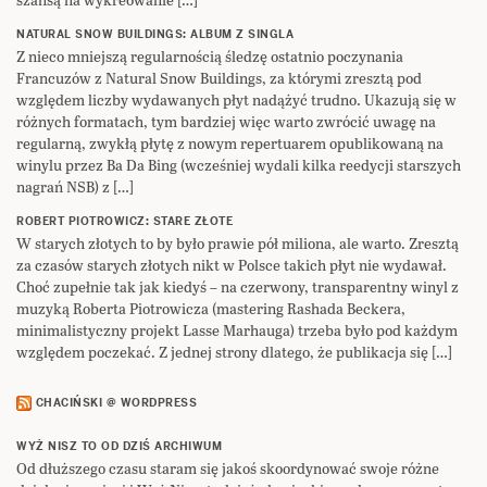
NATURAL SNOW BUILDINGS: ALBUM Z SINGLA
Z nieco mniejszą regularnością śledzę ostatnio poczynania
Francuzów z Natural Snow Buildings, za którymi zresztą pod
względem liczby wydawanych płyt nadążyć trudno. Ukazują się w
różnych formatach, tym bardziej więc warto zwrócić uwagę na
regularną, zwykłą płytę z nowym repertuarem opublikowaną na
winylu przez Ba Da Bing (wcześniej wydali kilka reedycji starszych
nagrań NSB) z […]
ROBERT PIOTROWICZ: STARE ZŁOTE
W starych złotych to by było prawie pół miliona, ale warto. Zresztą
za czasów starych złotych nikt w Polsce takich płyt nie wydawał.
Choć zupełnie tak jak kiedyś – na czerwony, transparentny winyl z
muzyką Roberta Piotrowicza (mastering Rashada Beckera,
minimalistyczny projekt Lasse Marhauga) trzeba było pod każdym
względem poczekać. Z jednej strony dlatego, że publikacja się […]
CHACIŃSKI @ WORDPRESS
WYŻ NISZ TO OD DZIŚ ARCHIWUM
Od dłuższego czasu staram się jakoś skoordynować swoje różne