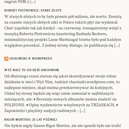
nagrań NSB) z […]
ROBERT PIOTROWICZ: STARE ZŁOTE
W starych złotych to by było prawie pół miliona, ale warto. Zresztą
za czasów starych złotych nikt w Polsce takich płyt nie wydawał.
Choć zupełnie tak jak kiedyś – na czerwony, transparentny winyl z
muzyką Roberta Piotrowicza (mastering Rashada Beckera,
minimalistyczny projekt Lasse Marhauga) trzeba było pod każdym
względem poczekać. Z jednej strony dlatego, że publikacja się […]
CHACIŃSKI @ WORDPRESS
WYŻ NISZ TO OD DZIŚ ARCHIWUM
Od dłuższego czasu staram się jakoś skoordynować swoje różne
działania w sieci i Wyż Nisz, tudzież chacinski.wordpress.com, to
najlepsze miejsce, skąd można przekierowywać do kolejnych.
Układ tej strony będzie się więc znów zmieniał w najbliższych
miesiącach, ale: ♦ Recenzje nowych albumów można znaleźć na
POLIFONII. ♦ Opisy wydawnictw winylowych na TRZASKACH. ♦
Zapowiedzi i playlisty audycji radiowych – […]
RIGOR MORTISS: 21 LAT PÓŹNIEJ
Nie byłem nigdy fanem Rigor Mortiss, ale nie sposób było nie trafić