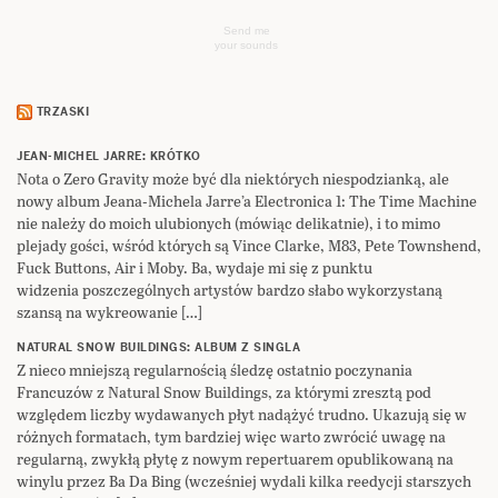
Send me
your sounds
TRZASKI
JEAN-MICHEL JARRE: KRÓTKO
Nota o Zero Gravity może być dla niektórych niespodzianką, ale
nowy album Jeana-Michela Jarre’a Electronica 1: The Time Machine
nie należy do moich ulubionych (mówiąc delikatnie), i to mimo
plejady gości, wśród których są Vince Clarke, M83, Pete Townshend,
Fuck Buttons, Air i Moby. Ba, wydaje mi się z punktu
widzenia poszczególnych artystów bardzo słabo wykorzystaną
szansą na wykreowanie […]
NATURAL SNOW BUILDINGS: ALBUM Z SINGLA
Z nieco mniejszą regularnością śledzę ostatnio poczynania
Francuzów z Natural Snow Buildings, za którymi zresztą pod
względem liczby wydawanych płyt nadążyć trudno. Ukazują się w
różnych formatach, tym bardziej więc warto zwrócić uwagę na
regularną, zwykłą płytę z nowym repertuarem opublikowaną na
winylu przez Ba Da Bing (wcześniej wydali kilka reedycji starszych