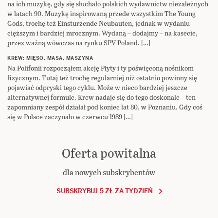
na ich muzykę, gdy się słuchało polskich wydawnictw niezależnych
w latach 90. Muzykę inspirowaną przede wszystkim The Young
Gods, trochę też Einsturzende Neubauten, jednak w wydaniu
cięższym i bardziej mrocznym. Wydaną – dodajmy – na kasecie,
przez ważną wówczas na rynku SPV Poland. […]
KREW: MIĘSO, MASA, MASZYNA
Na Polifonii rozpocząłem akcję Płyty i ty poświęconą nośnikom
fizycznym. Tutaj też trochę regularniej niż ostatnio powinny się
pojawiać odpryski tego cyklu. Może w nieco bardziej jeszcze
alternatywnej formule. Krew nadaje się do tego doskonale – ten
zapomniany zespół działał pod koniec lat 80. w Poznaniu. Gdy coś
się w Polsce zaczynało w czerwcu 1989 […]
Oferta powitalna
dla nowych subskrybentów
SUBSKRYBUJ 5 ZŁ ZA TYDZIEŃ