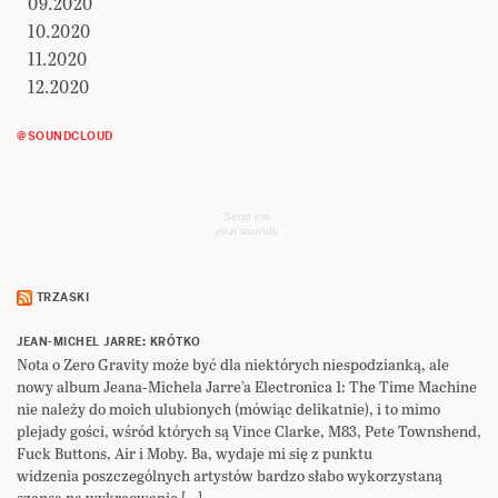
09.2020
10.2020
11.2020
12.2020
@SOUNDCLOUD
Send me
your sounds
TRZASKI
JEAN-MICHEL JARRE: KRÓTKO
Nota o Zero Gravity może być dla niektórych niespodzianką, ale
nowy album Jeana-Michela Jarre’a Electronica 1: The Time Machine
nie należy do moich ulubionych (mówiąc delikatnie), i to mimo
plejady gości, wśród których są Vince Clarke, M83, Pete Townshend,
Fuck Buttons, Air i Moby. Ba, wydaje mi się z punktu
widzenia poszczególnych artystów bardzo słabo wykorzystaną
szansą na wykreowanie […]