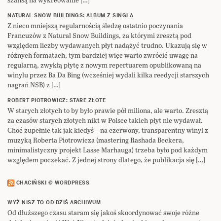
NATURAL SNOW BUILDINGS: ALBUM Z SINGLA
Z nieco mniejszą regularnością śledzę ostatnio poczynania
Francuzów z Natural Snow Buildings, za którymi zresztą pod
względem liczby wydawanych płyt nadążyć trudno. Ukazują się w
różnych formatach, tym bardziej więc warto zwrócić uwagę na
regularną, zwykłą płytę z nowym repertuarem opublikowaną na
winylu przez Ba Da Bing (wcześniej wydali kilka reedycji starszych
nagrań NSB) z […]
ROBERT PIOTROWICZ: STARE ZŁOTE
W starych złotych to by było prawie pół miliona, ale warto. Zresztą
za czasów starych złotych nikt w Polsce takich płyt nie wydawał.
Choć zupełnie tak jak kiedyś – na czerwony, transparentny winyl z
muzyką Roberta Piotrowicza (mastering Rashada Beckera,
minimalistyczny projekt Lasse Marhauga) trzeba było pod każdym
względem poczekać. Z jednej strony dlatego, że publikacja się […]
CHACIŃSKI @ WORDPRESS
WYŻ NISZ TO OD DZIŚ ARCHIWUM
Od dłuższego czasu staram się jakoś skoordynować swoje różne