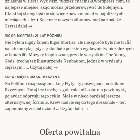
działania w sieci i Wyż Nisz, tudzież chacinski.wordpress.com, to
najlepsze miejsce, skąd można przekierowywać do kolejnych.
Układ tej strony będzie się więc znów zmieniał w najbliższych
miesiącach, ale: ♦ Recenzje nowych albumów można znaleźć …
Czytaj dalej →
RIGOR MORTISS: 21 LAT PÓŹNIEJ
Nie byłem nigdy fanem Rigor Mortiss, ale nie sposób było nie trafić
na ich muzykę, gdy się słuchało polskich wydawnictw niezależnych
w latach 90. Muzykę inspirowaną przede wszystkim The Young
Gods, trochę też Einsturzende Neubauten, jednak w wydaniu
cięższym i … Czytaj dalej →
KREW: MIĘSO, MASA, MASZYNA
Na Polifonii rozpocząłem akcję Płyty i ty poświęconą nośnikom
fizycznym. Tutaj też trochę regularniej niż ostatnio powinny się
pojawiać odpryski tego cyklu. Może w nieco bardziej jeszcze
alternatywnej formule. Krew nadaje się do tego doskonale – ten
zapomniany zespół działał … Czytaj dalej →
Oferta powitalna