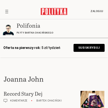
ZALOGUJ
Polifonia
PŁYTY BARTKA CHACIŃSKIEGO
Oferta na pierwszy rok:
5 zł/tydzień
SUBSKRYBUJ
Joanna John
Record Stary Dej
KOMENTARZE
BARTEK CHACIŃSKI