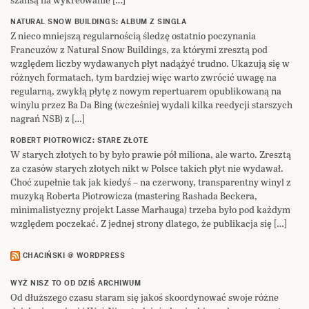
NATURAL SNOW BUILDINGS: ALBUM Z SINGLA
Z nieco mniejszą regularnością śledzę ostatnio poczynania
Francuzów z Natural Snow Buildings, za którymi zresztą pod
względem liczby wydawanych płyt nadążyć trudno. Ukazują się w
różnych formatach, tym bardziej więc warto zwrócić uwagę na
regularną, zwykłą płytę z nowym repertuarem opublikowaną na
winylu przez Ba Da Bing (wcześniej wydali kilka reedycji starszych
nagrań NSB) z […]
ROBERT PIOTROWICZ: STARE ZŁOTE
W starych złotych to by było prawie pół miliona, ale warto. Zresztą
za czasów starych złotych nikt w Polsce takich płyt nie wydawał.
Choć zupełnie tak jak kiedyś – na czerwony, transparentny winyl z
muzyką Roberta Piotrowicza (mastering Rashada Beckera,
minimalistyczny projekt Lasse Marhauga) trzeba było pod każdym
względem poczekać. Z jednej strony dlatego, że publikacja się […]
CHACIŃSKI @ WORDPRESS
WYŻ NISZ TO OD DZIŚ ARCHIWUM
Od dłuższego czasu staram się jakoś skoordynować swoje różne