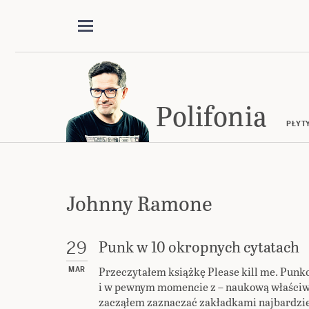
Polifonia
PŁYT
Johnny Ramone
Punk w 10 okropnych cytatach
29
Przeczytałem książkę Please kill me. Punk
MAR
i w pewnym momencie z – naukową właściwi
zacząłem zaznaczać zakładkami najbardzie