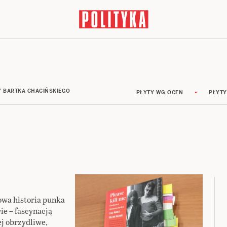
Y BARTKA CHACIŃSKIEGO
PŁYTY WG OCEN
PŁYTY
owa historia punka
e – fascynacją
j obrzydliwe,