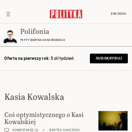
ZALOGUJ
Polifonia
PŁYTY BARTKA CHACIŃSKIEGO
Oferta na pierwszy rok:
5 zł/tydzień
SUBSKRYBUJ
Kasia Kowalska
Coś optymistycznego o Kasi
Kowalskiej
KOMENTARZE (1)
BARTEK CHACIŃSKI