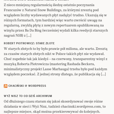
Z nieco mniejszą regularnością śledzę ostatnio poczynania
Francuzów z Natural Snow Buildings, za którymi zresztą pod
względem liczby wydawanych płyt nadążyć trudno. Ukazują się w
różnych formatach, tym bardziej więc warto zwrócić uwagę na
regularną, zwykłą płytę z nowym repertuarem opublikowaną na
winylu przez Ba Da Bing (wcześniej wydali kilka reedycji starszych
nagrań NSB) z […]
ROBERT PIOTROWICZ: STARE ZŁOTE
W starych złotych to by było prawie pół miliona, ale warto. Zresztą
za czasów starych złotych nikt w Polsce takich płyt nie wydawał.
Choć zupełnie tak jak kiedyś – na czerwony, transparentny winyl z
muzyką Roberta Piotrowicza (mastering Rashada Beckera,
minimalistyczny projekt Lasse Marhauga) trzeba było pod każdym
względem poczekać. Z jednej strony dlatego, że publikacja się […]
CHACIŃSKI @ WORDPRESS
WYŻ NISZ TO OD DZIŚ ARCHIWUM
Od dłuższego czasu staram się jakoś skoordynować swoje różne
działania w sieci i Wyż Nisz, tudzież chacinski.wordpress.com, to
najlepsze miejsce, skąd można przekierowywać do kolejnych.