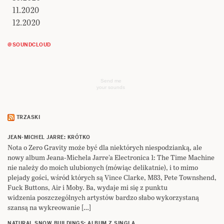
11.2020
12.2020
@SOUNDCLOUD
Send me
your sounds
TRZASKI
JEAN-MICHEL JARRE: KRÓTKO
Nota o Zero Gravity może być dla niektórych niespodzianką, ale
nowy album Jeana-Michela Jarre’a Electronica 1: The Time Machine
nie należy do moich ulubionych (mówiąc delikatnie), i to mimo
plejady gości, wśród których są Vince Clarke, M83, Pete Townshend,
Fuck Buttons, Air i Moby. Ba, wydaje mi się z punktu
widzenia poszczególnych artystów bardzo słabo wykorzystaną
szansą na wykreowanie […]
NATURAL SNOW BUILDINGS: ALBUM Z SINGLA