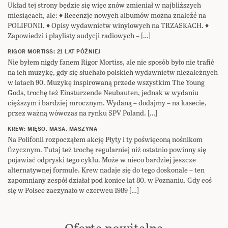
Układ tej strony będzie się więc znów zmieniał w najbliższych
miesiącach, ale: ♦ Recenzje nowych albumów można znaleźć na
POLIFONII. ♦ Opisy wydawnictw winylowych na TRZASKACH. ♦
Zapowiedzi i playlisty audycji radiowych – […]
RIGOR MORTISS: 21 LAT PÓŹNIEJ
Nie byłem nigdy fanem Rigor Mortiss, ale nie sposób było nie trafić
na ich muzykę, gdy się słuchało polskich wydawnictw niezależnych
w latach 90. Muzykę inspirowaną przede wszystkim The Young
Gods, trochę też Einsturzende Neubauten, jednak w wydaniu
cięższym i bardziej mrocznym. Wydaną – dodajmy – na kasecie,
przez ważną wówczas na rynku SPV Poland. […]
KREW: MIĘSO, MASA, MASZYNA
Na Polifonii rozpocząłem akcję Płyty i ty poświęconą nośnikom
fizycznym. Tutaj też trochę regularniej niż ostatnio powinny się
pojawiać odpryski tego cyklu. Może w nieco bardziej jeszcze
alternatywnej formule. Krew nadaje się do tego doskonale – ten
zapomniany zespół działał pod koniec lat 80. w Poznaniu. Gdy coś
się w Polsce zaczynało w czerwcu 1989 […]