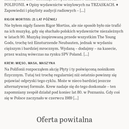
POLIFONII. ♦ Opisy wydawnictw winylowych na TRZASKACH. ♦
Zapowiedzi i playlisty audycji radiowych – […]
RIGOR MORTISS: 21 LAT PÓŹNIEJ
Nie byłem nigdy fanem Rigor Mortiss, ale nie sposób było nie trafić
na ich muzykę, gdy się słuchało polskich wydawnictw niezależnych
w latach 90. Muzykę inspirowaną przede wszystkim The Young
Gods, trochę też Einsturzende Neubauten, jednak w wydaniu
cięższym i bardziej mrocznym. Wydaną – dodajmy – na kasecie,
przez ważną wówczas na rynku SPV Poland. […]
KREW: MIĘSO, MASA, MASZYNA
Na Polifonii rozpocząłem akcję Płyty i ty poświęconą nośnikom
fizycznym. Tutaj też trochę regularniej niż ostatnio powinny się
pojawiać odpryski tego cyklu. Może w nieco bardziej jeszcze
alternatywnej formule. Krew nadaje się do tego doskonale – ten
zapomniany zespół działał pod koniec lat 80. w Poznaniu. Gdy coś
się w Polsce zaczynało w czerwcu 1989 […]
Oferta powitalna