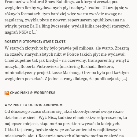
Francuzów z Natural Snow Buildings, za którymi zresztą pod
względem liczby wydawanych płyt nadążyć trudno. Ukazują się w
różnych formatach, tym bardziej więc warto zwrócić uwagę na
regularną, zwykłą płytę z nowym repertuarem opublikowaną na
winylu przez Ba Da Bing (wcześniej wydali kilka reedycji starszych
nagrań NSB) z […]
ROBERT PIOTROWICZ: STARE ZŁOTE
W starych złotych to by było prawie pół miliona, ale warto. Zresztą
za czasów starych złotych nikt w Polsce takich płyt nie wydawał.
Choć zupełnie tak jak kiedyś – na czerwony, transparentny winyl z
muzyką Roberta Piotrowicza (mastering Rashada Beckera,
minimalistyczny projekt Lasse Marhauga) trzeba było pod każdym
względem poczekać. Z jednej strony dlatego, że publikacja się […]
CHACIŃSKI @ WORDPRESS
WYŻ NISZ TO OD DZIŚ ARCHIWUM
Od dłuższego czasu staram się jakoś skoordynować swoje różne
działania w sieci i Wyż Nisz, tudzież chacinski.wordpress.com, to
najlepsze miejsce, skąd można przekierowywać do kolejnych.
Układ tej strony będzie się więc znów zmieniał w najbliższych
miesiącach, ale: ♦ Recenzje nowych albumów można znaleźć na