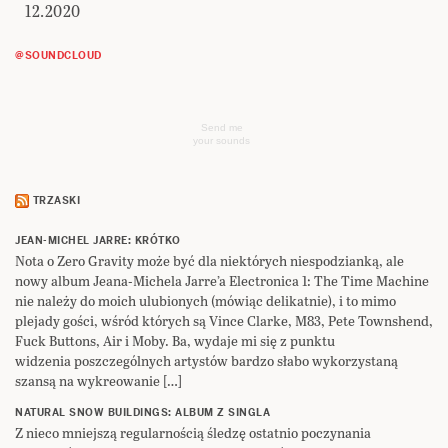
12.2020
@SOUNDCLOUD
Send me
your sounds
TRZASKI
JEAN-MICHEL JARRE: KRÓTKO
Nota o Zero Gravity może być dla niektórych niespodzianką, ale
nowy album Jeana-Michela Jarre’a Electronica 1: The Time Machine
nie należy do moich ulubionych (mówiąc delikatnie), i to mimo
plejady gości, wśród których są Vince Clarke, M83, Pete Townshend,
Fuck Buttons, Air i Moby. Ba, wydaje mi się z punktu
widzenia poszczególnych artystów bardzo słabo wykorzystaną
szansą na wykreowanie […]
NATURAL SNOW BUILDINGS: ALBUM Z SINGLA
Z nieco mniejszą regularnością śledzę ostatnio poczynania