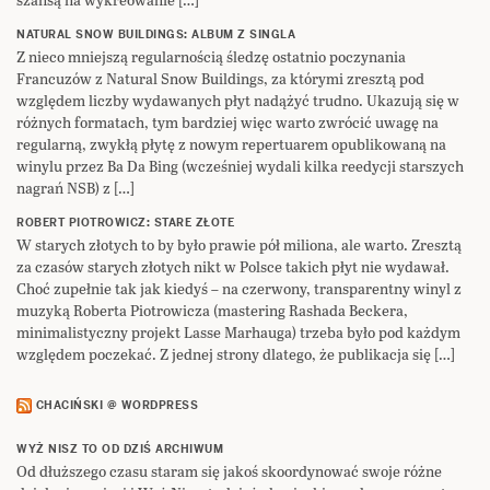
NATURAL SNOW BUILDINGS: ALBUM Z SINGLA
Z nieco mniejszą regularnością śledzę ostatnio poczynania
Francuzów z Natural Snow Buildings, za którymi zresztą pod
względem liczby wydawanych płyt nadążyć trudno. Ukazują się w
różnych formatach, tym bardziej więc warto zwrócić uwagę na
regularną, zwykłą płytę z nowym repertuarem opublikowaną na
winylu przez Ba Da Bing (wcześniej wydali kilka reedycji starszych
nagrań NSB) z […]
ROBERT PIOTROWICZ: STARE ZŁOTE
W starych złotych to by było prawie pół miliona, ale warto. Zresztą
za czasów starych złotych nikt w Polsce takich płyt nie wydawał.
Choć zupełnie tak jak kiedyś – na czerwony, transparentny winyl z
muzyką Roberta Piotrowicza (mastering Rashada Beckera,
minimalistyczny projekt Lasse Marhauga) trzeba było pod każdym
względem poczekać. Z jednej strony dlatego, że publikacja się […]
CHACIŃSKI @ WORDPRESS
WYŻ NISZ TO OD DZIŚ ARCHIWUM
Od dłuższego czasu staram się jakoś skoordynować swoje różne