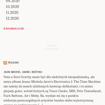
09.2020
10.2020
11.2020
12.2020
@SOUNDCLOUD
Send me
your sounds
TRZASKI
JEAN-MICHEL JARRE: KRÓTKO
Nota o Zero Gravity może być dla niektórych niespodzianką, ale
nowy album Jeana-Michela Jarre’a Electronica 1: The Time Machine
nie należy do moich ulubionych (mówiąc delikatnie), i to mimo
plejady gości, wśród których są Vince Clarke, M83, Pete Townshend,
Fuck Buttons, Air i Moby. Ba, wydaje mi się z punktu
widzenia poszczególnych artystów bardzo słabo wykorzystaną
szansą na wykreowanie […]