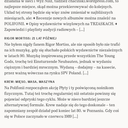
działania w sieci i Wyż Nisz, tudzież chacinski.wordpress.com, to
najlepsze miejsce, skąd można przekierowywać do kolejnych.
Układ tej strony będzie się więc znów zmieniał w najbliższych
miesiącach, ale: ♦ Recenzje nowych albumów można znaleźć na
POLIFONII. ♦ Opisy wydawnictw winylowych na TRZASKACH. ♦
Zapowiedzi i playlisty audycji radiowych – […]
RIGOR MORTISS: 21 LAT PÓŹNIEJ
Nie byłem nigdy fanem Rigor Mortiss, ale nie sposób było nie trafić
na ich muzykę, gdy się słuchało polskich wydawnictw niezależnych
w latach 90. Muzykę inspirowaną przede wszystkim The Young
Gods, trochę też Einsturzende Neubauten, jednak w wydaniu
cięższym i bardziej mrocznym. Wydaną – dodajmy – na kasecie,
przez ważną wówczas na rynku SPV Poland. […]
KREW: MIĘSO, MASA, MASZYNA
Na Polifonii rozpocząłem akcję Płyty i ty poświęconą nośnikom
fizycznym. Tutaj też trochę regularniej niż ostatnio powinny się
pojawiać odpryski tego cyklu. Może w nieco bardziej jeszcze
alternatywnej formule. Krew nadaje się do tego doskonale – ten
zapomniany zespół działał pod koniec lat 80. w Poznaniu. Gdy coś
się w Polsce zaczynało w czerwcu 1989 […]