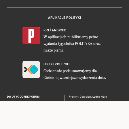
APLIKACJE POLITYKI
i
IOS
ANDROID
W aplikacjach publikujemy pełne
wydania tygodnika POLITYKA oraz
nasze pisma.
FISZKI POLITYKI
Codziennie podsumowujemy dla
Ciebie najważniejsze wydarzenia dnia.
DWUTYGODNIK FORUM
Projekt:
Cogision
,
Ładne Halo
POLITYKA INSIGHT
Wykonanie: Vavatech
LEŚNICZÓWKA NIBORK
Prawa autorskie © POLITYKA Sp. z
o.o. S.K.A.