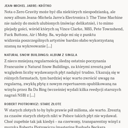
JEAN-MICHEL JARRE: KRÓTKO
Nota o Zero Gravity może być dla niektórych niespodzianką, ale
nowy album Jeana-Michela Jarre’a Electronica 1: The Time Machine
nie należy do moich ulubionych (mówiąc delikatnie), i to mimo
plejady gości, wśród których są Vince Clarke, M83, Pete Townshend,
Fuck Buttons, Air i Moby. Ba, wydaje mi się z punktu
widzenia poszczególnych artystów bardzo słabo wykorzystaną
szansą na wykreowanie […]
NATURAL SNOW BUILDINGS: ALBUM Z SINGLA
Z nieco mniejszą regularnością śledzę ostatnio poczynania
Francuzów z Natural Snow Buildings, za którymi zresztą pod
względem liczby wydawanych płyt nadążyć trudno. Ukazują się w
różnych formatach, tym bardziej więc warto zwrócić uwagę na
regularną, zwykłą płytę z nowym repertuarem opublikowaną na
winylu przez Ba Da Bing (wcześniej wydali kilka reedycji starszych
nagrań NSB) z […]
ROBERT PIOTROWICZ: STARE ZŁOTE
W starych złotych to by było prawie pół miliona, ale warto. Zresztą
za czasów starych złotych nikt w Polsce takich płyt nie wydawał.
Choć zupełnie tak jak kiedyś – na czerwony, transparentny winyl z
muzyką Roberta Piotrowicza (mastering Rashada Beckera,