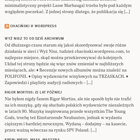
minimalistyczny projekt Lasse Marhauga) trzeba było pod każdym
względem poczekać. Z jednej strony dlatego, że publikacja się […]
CHACIŃSKI @ WORDPRESS
WYŻ NISZ TO OD DZIŚ ARCHIWUM
Od dłuższego czasu staram się jakoś skoordynować swoje różne
działania w sieci i Wyż Nisz, tudzież chacinski.wordpress.com, to
najlepsze miejsce, skąd można przekierowywać do kolejnych.
Układ tej strony będzie się więc znów zmieniał w najbliższych
miesiącach, ale: ♦ Recenzje nowych albumów można znaleźć na
POLIFONII. ♦ Opisy wydawnictw winylowych na TRZASKACH. ♦
Zapowiedzi i playlisty audycji radiowych – […]
RIGOR MORTISS: 21 LAT PÓŹNIEJ
Nie byłem nigdy fanem Rigor Mortiss, ale nie sposób było nie trafić
na ich muzykę, gdy się słuchało polskich wydawnictw niezależnych
w latach 90. Muzykę inspirowaną przede wszystkim The Young
Gods, trochę też Einsturzende Neubauten, jednak w wydaniu
cięższym i bardziej mrocznym. Wydaną – dodajmy – na kasecie,
przez ważną wówczas na rynku SPV Poland. […]
KREW: MIĘSO, MASA, MASZYNA