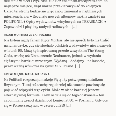
działania w sieci i Wyż Nisz, tudzież chacinski.wordpress.com, to
najlepsze miejsce, skąd można przekierowywać do kolejnych.
Układ tej strony będzie się więc znów zmieniał w najbliższych
miesiącach, ale: ♦ Recenzje nowych albumów można znaleźć na
POLIFONII. ♦ Opisy wydawnictw winylowych na TRZASKACH. ♦
Zapowiedzi i playlisty audycji radiowych – […]
RIGOR MORTISS: 21 LAT PÓŹNIEJ
Nie byłem nigdy fanem Rigor Mortiss, ale nie sposób było nie trafić
na ich muzykę, gdy się słuchało polskich wydawnictw niezależnych
w latach 90. Muzykę inspirowaną przede wszystkim The Young
Gods, trochę też Einsturzende Neubauten, jednak w wydaniu
cięższym i bardziej mrocznym. Wydaną – dodajmy – na kasecie,
przez ważną wówczas na rynku SPV Poland. […]
KREW: MIĘSO, MASA, MASZYNA
Na Polifonii rozpocząłem akcję Płyty i ty poświęconą nośnikom
fizycznym. Tutaj też trochę regularniej niż ostatnio powinny się
pojawiać odpryski tego cyklu. Może w nieco bardziej jeszcze
alternatywnej formule. Krew nadaje się do tego doskonale – ten
zapomniany zespół działał pod koniec lat 80. w Poznaniu. Gdy coś
się w Polsce zaczynało w czerwcu 1989 […]