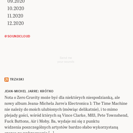
09.2020
10.2020
11.2020
12.2020
@SOUNDCLOUD
Send me
your sounds
TRZASKI
JEAN-MICHEL JARRE: KRÓTKO
Nota o Zero Gravity może być dla niektórych niespodzianką, ale
nowy album Jeana-Michela Jarre’a Electronica 1: The Time Machine
nie należy do moich ulubionych (mówiąc delikatnie), i to mimo
plejady gości, wśród których są Vince Clarke, M83, Pete Townshend,
Fuck Buttons, Air i Moby. Ba, wydaje mi się z punktu
widzenia poszczególnych artystów bardzo słabo wykorzystaną
szansą na wykreowanie […]