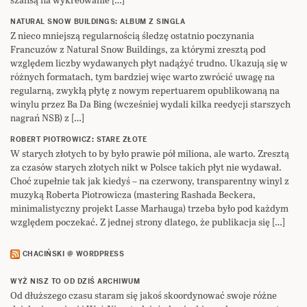
NATURAL SNOW BUILDINGS: ALBUM Z SINGLA
Z nieco mniejszą regularnością śledzę ostatnio poczynania
Francuzów z Natural Snow Buildings, za którymi zresztą pod
względem liczby wydawanych płyt nadążyć trudno. Ukazują się w
różnych formatach, tym bardziej więc warto zwrócić uwagę na
regularną, zwykłą płytę z nowym repertuarem opublikowaną na
winylu przez Ba Da Bing (wcześniej wydali kilka reedycji starszych
nagrań NSB) z […]
ROBERT PIOTROWICZ: STARE ZŁOTE
W starych złotych to by było prawie pół miliona, ale warto. Zresztą
za czasów starych złotych nikt w Polsce takich płyt nie wydawał.
Choć zupełnie tak jak kiedyś – na czerwony, transparentny winyl z
muzyką Roberta Piotrowicza (mastering Rashada Beckera,
minimalistyczny projekt Lasse Marhauga) trzeba było pod każdym
względem poczekać. Z jednej strony dlatego, że publikacja się […]
CHACIŃSKI @ WORDPRESS
WYŻ NISZ TO OD DZIŚ ARCHIWUM
Od dłuższego czasu staram się jakoś skoordynować swoje różne