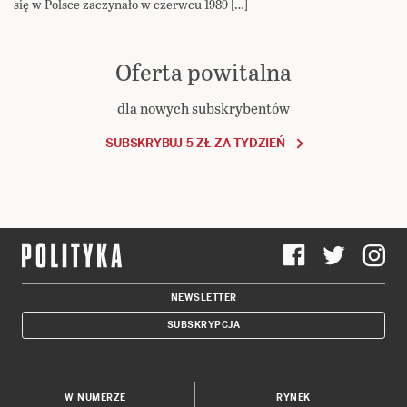
się w Polsce zaczynało w czerwcu 1989 […]
Oferta powitalna
dla nowych subskrybentów
SUBSKRYBUJ 5 ZŁ ZA TYDZIEŃ
NEWSLETTER
SUBSKRYPCJA
W NUMERZE
RYNEK