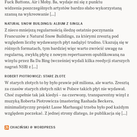
Fuck Buttons, Air i Moby. Ba, wydaje mi się z punktu
widzenia poszczególnych artystów bardzo słabo wykorzystaną
szansą na wykreowanie […]
NATURAL SNOW BUILDINGS: ALBUM Z SINGLA
Z nieco mniejszą regularnością śledzę ostatnio poczynania
Francuzów z Natural Snow Buildings, za którymi zresztą pod
względem liczby wydawanych płyt nadążyć trudno. Ukazują się w
różnych formatach, tym bardziej więc warto zwrócić uwagę na
regularną, zwykłą płytę z nowym repertuarem opublikowaną na
winylu przez Ba Da Bing (wcześniej wydali kilka reedycji starszych
nagrań NSB) z […]
ROBERT PIOTROWICZ: STARE ZŁOTE
W starych złotych to by było prawie pół miliona, ale warto. Zresztą
za czasów starych złotych nikt w Polsce takich płyt nie wydawał.
Choć zupełnie tak jak kiedyś – na czerwony, transparentny winyl z
muzyką Roberta Piotrowicza (mastering Rashada Beckera,
minimalistyczny projekt Lasse Marhauga) trzeba było pod każdym
względem poczekać. Z jednej strony dlatego, że publikacja się […]
CHACIŃSKI @ WORDPRESS