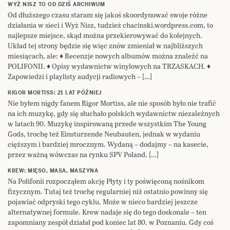
WYŻ NISZ TO OD DZIŚ ARCHIWUM
Od dłuższego czasu staram się jakoś skoordynować swoje różne
działania w sieci i Wyż Nisz, tudzież chacinski.wordpress.com, to
najlepsze miejsce, skąd można przekierowywać do kolejnych.
Układ tej strony będzie się więc znów zmieniał w najbliższych
miesiącach, ale: ♦ Recenzje nowych albumów można znaleźć na
POLIFONII. ♦ Opisy wydawnictw winylowych na TRZASKACH. ♦
Zapowiedzi i playlisty audycji radiowych – […]
RIGOR MORTISS: 21 LAT PÓŹNIEJ
Nie byłem nigdy fanem Rigor Mortiss, ale nie sposób było nie trafić
na ich muzykę, gdy się słuchało polskich wydawnictw niezależnych
w latach 90. Muzykę inspirowaną przede wszystkim The Young
Gods, trochę też Einsturzende Neubauten, jednak w wydaniu
cięższym i bardziej mrocznym. Wydaną – dodajmy – na kasecie,
przez ważną wówczas na rynku SPV Poland. […]
KREW: MIĘSO, MASA, MASZYNA
Na Polifonii rozpocząłem akcję Płyty i ty poświęconą nośnikom
fizycznym. Tutaj też trochę regularniej niż ostatnio powinny się
pojawiać odpryski tego cyklu. Może w nieco bardziej jeszcze
alternatywnej formule. Krew nadaje się do tego doskonale – ten
zapomniany zespół działał pod koniec lat 80. w Poznaniu. Gdy coś