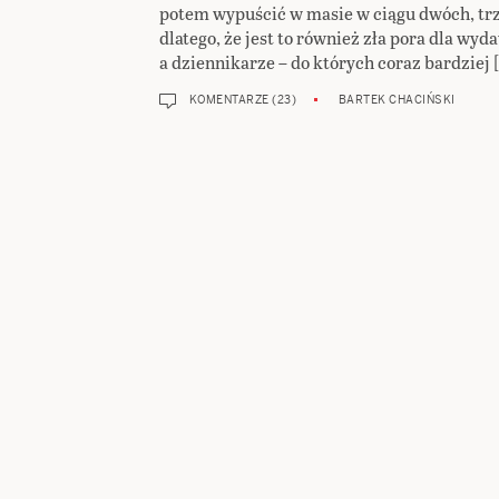
potem wypuścić w masie w ciągu dwóch, tr
dlatego, że jest to również zła pora dla wy
a dziennikarze – do których coraz bardziej 
KOMENTARZE (23)
BARTEK CHACIŃSKI