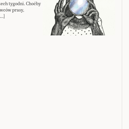
zech tygodni. Choćby
dawców prasy,
[…]