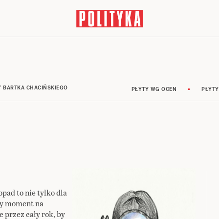
Y BARTKA CHACIŃSKIEGO
PŁYTY WG OCEN
PŁYTY
i
pad to nie tylko dla
ły moment na
 przez cały rok, by