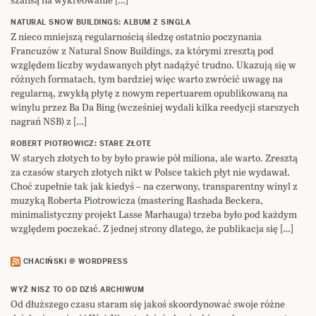
NATURAL SNOW BUILDINGS: ALBUM Z SINGLA
Z nieco mniejszą regularnością śledzę ostatnio poczynania
Francuzów z Natural Snow Buildings, za którymi zresztą pod
względem liczby wydawanych płyt nadążyć trudno. Ukazują się w
różnych formatach, tym bardziej więc warto zwrócić uwagę na
regularną, zwykłą płytę z nowym repertuarem opublikowaną na
winylu przez Ba Da Bing (wcześniej wydali kilka reedycji starszych
nagrań NSB) z […]
ROBERT PIOTROWICZ: STARE ZŁOTE
W starych złotych to by było prawie pół miliona, ale warto. Zresztą
za czasów starych złotych nikt w Polsce takich płyt nie wydawał.
Choć zupełnie tak jak kiedyś – na czerwony, transparentny winyl z
muzyką Roberta Piotrowicza (mastering Rashada Beckera,
minimalistyczny projekt Lasse Marhauga) trzeba było pod każdym
względem poczekać. Z jednej strony dlatego, że publikacja się […]
CHACIŃSKI @ WORDPRESS
WYŻ NISZ TO OD DZIŚ ARCHIWUM
Od dłuższego czasu staram się jakoś skoordynować swoje różne