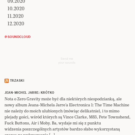
09.2020
10.2020
11.2020
12.2020
@SOUNDCLOUD
Send me
your sounds
TRZASKI
JEAN-MICHEL JARRE: KRÓTKO
Nota o Zero Gravity może być dla niektórych niespodzianką, ale
nowy album Jeana-Michela Jarre’a Electronica 1: The Time Machine
nie należy do moich ulubionych (mówiąc delikatnie), i to mimo
plejady gości, wśród których są Vince Clarke, M83, Pete Townshend,
Fuck Buttons, Air i Moby. Ba, wydaje mi się z punktu
widzenia poszczególnych artystów bardzo słabo wykorzystaną
szansą na wykreowanie […]