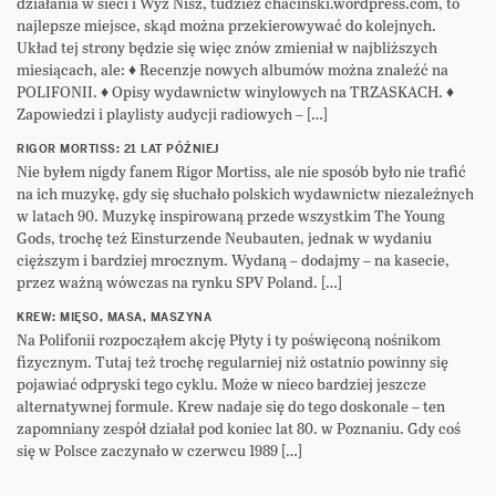
działania w sieci i Wyż Nisz, tudzież chacinski.wordpress.com, to
najlepsze miejsce, skąd można przekierowywać do kolejnych.
Układ tej strony będzie się więc znów zmieniał w najbliższych
miesiącach, ale: ♦ Recenzje nowych albumów można znaleźć na
POLIFONII. ♦ Opisy wydawnictw winylowych na TRZASKACH. ♦
Zapowiedzi i playlisty audycji radiowych – […]
RIGOR MORTISS: 21 LAT PÓŹNIEJ
Nie byłem nigdy fanem Rigor Mortiss, ale nie sposób było nie trafić
na ich muzykę, gdy się słuchało polskich wydawnictw niezależnych
w latach 90. Muzykę inspirowaną przede wszystkim The Young
Gods, trochę też Einsturzende Neubauten, jednak w wydaniu
cięższym i bardziej mrocznym. Wydaną – dodajmy – na kasecie,
przez ważną wówczas na rynku SPV Poland. […]
KREW: MIĘSO, MASA, MASZYNA
Na Polifonii rozpocząłem akcję Płyty i ty poświęconą nośnikom
fizycznym. Tutaj też trochę regularniej niż ostatnio powinny się
pojawiać odpryski tego cyklu. Może w nieco bardziej jeszcze
alternatywnej formule. Krew nadaje się do tego doskonale – ten
zapomniany zespół działał pod koniec lat 80. w Poznaniu. Gdy coś
się w Polsce zaczynało w czerwcu 1989 […]