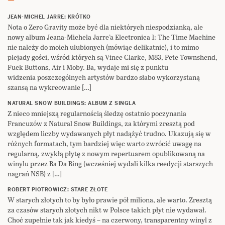
JEAN-MICHEL JARRE: KRÓTKO
Nota o Zero Gravity może być dla niektórych niespodzianką, ale
nowy album Jeana-Michela Jarre’a Electronica 1: The Time Machine
nie należy do moich ulubionych (mówiąc delikatnie), i to mimo
plejady gości, wśród których są Vince Clarke, M83, Pete Townshend,
Fuck Buttons, Air i Moby. Ba, wydaje mi się z punktu
widzenia poszczególnych artystów bardzo słabo wykorzystaną
szansą na wykreowanie […]
NATURAL SNOW BUILDINGS: ALBUM Z SINGLA
Z nieco mniejszą regularnością śledzę ostatnio poczynania
Francuzów z Natural Snow Buildings, za którymi zresztą pod
względem liczby wydawanych płyt nadążyć trudno. Ukazują się w
różnych formatach, tym bardziej więc warto zwrócić uwagę na
regularną, zwykłą płytę z nowym repertuarem opublikowaną na
winylu przez Ba Da Bing (wcześniej wydali kilka reedycji starszych
nagrań NSB) z […]
ROBERT PIOTROWICZ: STARE ZŁOTE
W starych złotych to by było prawie pół miliona, ale warto. Zresztą
za czasów starych złotych nikt w Polsce takich płyt nie wydawał.
Choć zupełnie tak jak kiedyś – na czerwony, transparentny winyl z