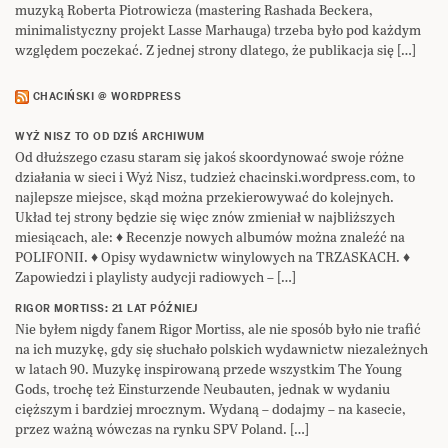
muzyką Roberta Piotrowicza (mastering Rashada Beckera,
minimalistyczny projekt Lasse Marhauga) trzeba było pod każdym
względem poczekać. Z jednej strony dlatego, że publikacja się […]
CHACIŃSKI @ WORDPRESS
WYŻ NISZ TO OD DZIŚ ARCHIWUM
Od dłuższego czasu staram się jakoś skoordynować swoje różne
działania w sieci i Wyż Nisz, tudzież chacinski.wordpress.com, to
najlepsze miejsce, skąd można przekierowywać do kolejnych.
Układ tej strony będzie się więc znów zmieniał w najbliższych
miesiącach, ale: ♦ Recenzje nowych albumów można znaleźć na
POLIFONII. ♦ Opisy wydawnictw winylowych na TRZASKACH. ♦
Zapowiedzi i playlisty audycji radiowych – […]
RIGOR MORTISS: 21 LAT PÓŹNIEJ
Nie byłem nigdy fanem Rigor Mortiss, ale nie sposób było nie trafić
na ich muzykę, gdy się słuchało polskich wydawnictw niezależnych
w latach 90. Muzykę inspirowaną przede wszystkim The Young
Gods, trochę też Einsturzende Neubauten, jednak w wydaniu
cięższym i bardziej mrocznym. Wydaną – dodajmy – na kasecie,
przez ważną wówczas na rynku SPV Poland. […]