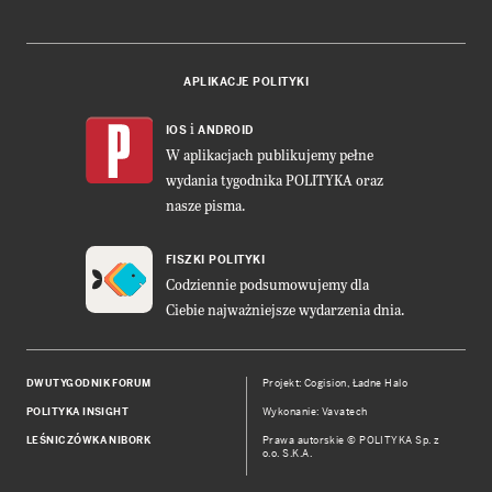
APLIKACJE POLITYKI
i
IOS
ANDROID
W aplikacjach publikujemy pełne
wydania tygodnika POLITYKA oraz
nasze pisma.
FISZKI POLITYKI
Codziennie podsumowujemy dla
Ciebie najważniejsze wydarzenia dnia.
DWUTYGODNIK FORUM
Projekt:
Cogision
,
Ładne Halo
POLITYKA INSIGHT
Wykonanie: Vavatech
LEŚNICZÓWKA NIBORK
Prawa autorskie © POLITYKA Sp. z
o.o. S.K.A.