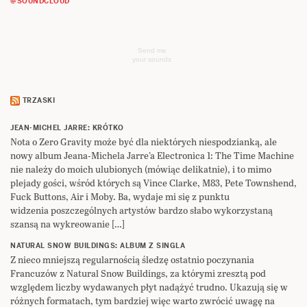
@SOUNDCLOUD
Send me
your sounds
TRZASKI
JEAN-MICHEL JARRE: KRÓTKO
Nota o Zero Gravity może być dla niektórych niespodzianką, ale
nowy album Jeana-Michela Jarre’a Electronica 1: The Time Machine
nie należy do moich ulubionych (mówiąc delikatnie), i to mimo
plejady gości, wśród których są Vince Clarke, M83, Pete Townshend,
Fuck Buttons, Air i Moby. Ba, wydaje mi się z punktu
widzenia poszczególnych artystów bardzo słabo wykorzystaną
szansą na wykreowanie […]
NATURAL SNOW BUILDINGS: ALBUM Z SINGLA
Z nieco mniejszą regularnością śledzę ostatnio poczynania
Francuzów z Natural Snow Buildings, za którymi zresztą pod
względem liczby wydawanych płyt nadążyć trudno. Ukazują się w
różnych formatach, tym bardziej więc warto zwrócić uwagę na