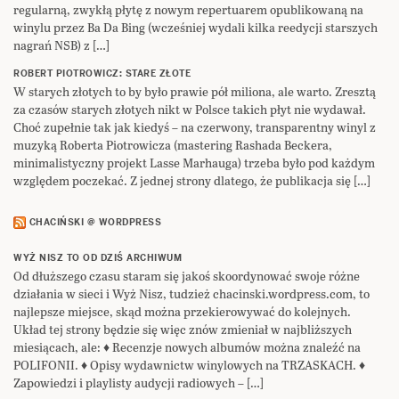
regularną, zwykłą płytę z nowym repertuarem opublikowaną na
winylu przez Ba Da Bing (wcześniej wydali kilka reedycji starszych
nagrań NSB) z […]
ROBERT PIOTROWICZ: STARE ZŁOTE
W starych złotych to by było prawie pół miliona, ale warto. Zresztą
za czasów starych złotych nikt w Polsce takich płyt nie wydawał.
Choć zupełnie tak jak kiedyś – na czerwony, transparentny winyl z
muzyką Roberta Piotrowicza (mastering Rashada Beckera,
minimalistyczny projekt Lasse Marhauga) trzeba było pod każdym
względem poczekać. Z jednej strony dlatego, że publikacja się […]
CHACIŃSKI @ WORDPRESS
WYŻ NISZ TO OD DZIŚ ARCHIWUM
Od dłuższego czasu staram się jakoś skoordynować swoje różne
działania w sieci i Wyż Nisz, tudzież chacinski.wordpress.com, to
najlepsze miejsce, skąd można przekierowywać do kolejnych.
Układ tej strony będzie się więc znów zmieniał w najbliższych
miesiącach, ale: ♦ Recenzje nowych albumów można znaleźć na
POLIFONII. ♦ Opisy wydawnictw winylowych na TRZASKACH. ♦
Zapowiedzi i playlisty audycji radiowych – […]