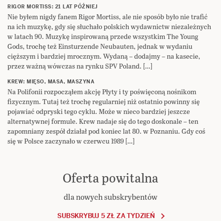
RIGOR MORTISS: 21 LAT PÓŹNIEJ
Nie byłem nigdy fanem Rigor Mortiss, ale nie sposób było nie trafić
na ich muzykę, gdy się słuchało polskich wydawnictw niezależnych
w latach 90. Muzykę inspirowaną przede wszystkim The Young
Gods, trochę też Einsturzende Neubauten, jednak w wydaniu
cięższym i bardziej mrocznym. Wydaną – dodajmy – na kasecie,
przez ważną wówczas na rynku SPV Poland. […]
KREW: MIĘSO, MASA, MASZYNA
Na Polifonii rozpocząłem akcję Płyty i ty poświęconą nośnikom
fizycznym. Tutaj też trochę regularniej niż ostatnio powinny się
pojawiać odpryski tego cyklu. Może w nieco bardziej jeszcze
alternatywnej formule. Krew nadaje się do tego doskonale – ten
zapomniany zespół działał pod koniec lat 80. w Poznaniu. Gdy coś
się w Polsce zaczynało w czerwcu 1989 […]
Oferta powitalna
dla nowych subskrybentów
SUBSKRYBUJ 5 ZŁ ZA TYDZIEŃ