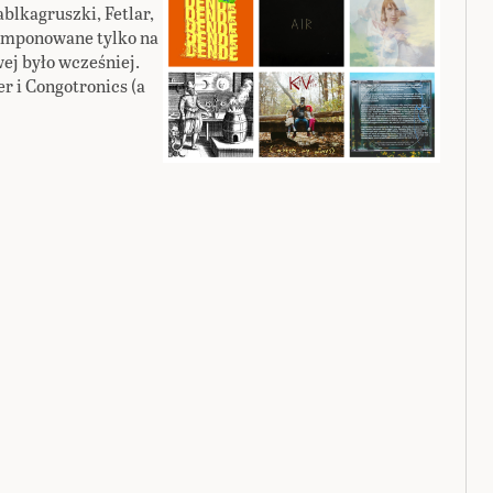
ablkagruszki, Fetlar,
omponowane tylko na
ej było wcześniej.
er i Congotronics (a