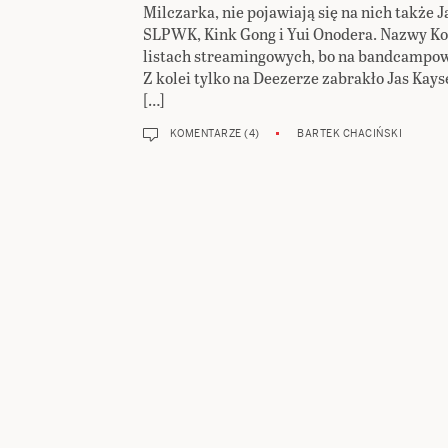
Milczarka, nie pojawiają się na nich także J
SLPWK, Kink Gong i Yui Onodera. Nazwy K
listach streamingowych, bo na bandcampow
Z kolei tylko na Deezerze zabrakło Jas Kays
[…]
KOMENTARZE (4)
BARTEK CHACIŃSKI