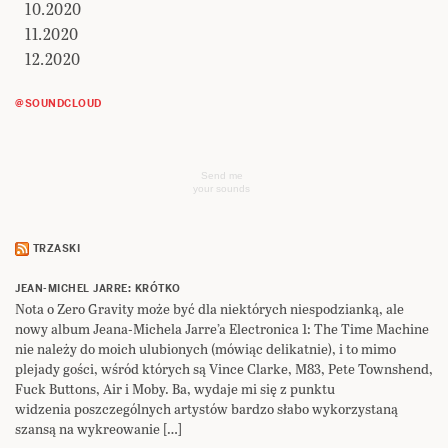
10.2020
11.2020
12.2020
@SOUNDCLOUD
Send me
your sounds
TRZASKI
JEAN-MICHEL JARRE: KRÓTKO
Nota o Zero Gravity może być dla niektórych niespodzianką, ale
nowy album Jeana-Michela Jarre’a Electronica 1: The Time Machine
nie należy do moich ulubionych (mówiąc delikatnie), i to mimo
plejady gości, wśród których są Vince Clarke, M83, Pete Townshend,
Fuck Buttons, Air i Moby. Ba, wydaje mi się z punktu
widzenia poszczególnych artystów bardzo słabo wykorzystaną
szansą na wykreowanie […]