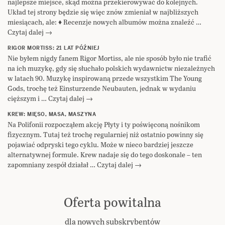
najlepsze miejsce, skąd można przekierowywać do kolejnych.
Układ tej strony będzie się więc znów zmieniał w najbliższych
miesiącach, ale: ♦ Recenzje nowych albumów można znaleźć …
Czytaj dalej →
RIGOR MORTISS: 21 LAT PÓŹNIEJ
Nie byłem nigdy fanem Rigor Mortiss, ale nie sposób było nie trafić
na ich muzykę, gdy się słuchało polskich wydawnictw niezależnych
w latach 90. Muzykę inspirowaną przede wszystkim The Young
Gods, trochę też Einsturzende Neubauten, jednak w wydaniu
cięższym i … Czytaj dalej →
KREW: MIĘSO, MASA, MASZYNA
Na Polifonii rozpocząłem akcję Płyty i ty poświęconą nośnikom
fizycznym. Tutaj też trochę regularniej niż ostatnio powinny się
pojawiać odpryski tego cyklu. Może w nieco bardziej jeszcze
alternatywnej formule. Krew nadaje się do tego doskonale – ten
zapomniany zespół działał … Czytaj dalej →
Oferta powitalna
dla nowych subskrybentów