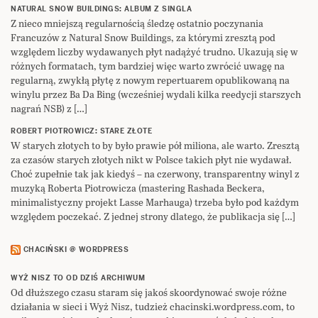
NATURAL SNOW BUILDINGS: ALBUM Z SINGLA
Z nieco mniejszą regularnością śledzę ostatnio poczynania
Francuzów z Natural Snow Buildings, za którymi zresztą pod
względem liczby wydawanych płyt nadążyć trudno. Ukazują się w
różnych formatach, tym bardziej więc warto zwrócić uwagę na
regularną, zwykłą płytę z nowym repertuarem opublikowaną na
winylu przez Ba Da Bing (wcześniej wydali kilka reedycji starszych
nagrań NSB) z […]
ROBERT PIOTROWICZ: STARE ZŁOTE
W starych złotych to by było prawie pół miliona, ale warto. Zresztą
za czasów starych złotych nikt w Polsce takich płyt nie wydawał.
Choć zupełnie tak jak kiedyś – na czerwony, transparentny winyl z
muzyką Roberta Piotrowicza (mastering Rashada Beckera,
minimalistyczny projekt Lasse Marhauga) trzeba było pod każdym
względem poczekać. Z jednej strony dlatego, że publikacja się […]
CHACIŃSKI @ WORDPRESS
WYŻ NISZ TO OD DZIŚ ARCHIWUM
Od dłuższego czasu staram się jakoś skoordynować swoje różne
działania w sieci i Wyż Nisz, tudzież chacinski.wordpress.com, to