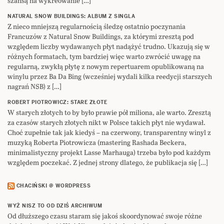
szansą na wykreowanie […]
NATURAL SNOW BUILDINGS: ALBUM Z SINGLA
Z nieco mniejszą regularnością śledzę ostatnio poczynania
Francuzów z Natural Snow Buildings, za którymi zresztą pod
względem liczby wydawanych płyt nadążyć trudno. Ukazują się w
różnych formatach, tym bardziej więc warto zwrócić uwagę na
regularną, zwykłą płytę z nowym repertuarem opublikowaną na
winylu przez Ba Da Bing (wcześniej wydali kilka reedycji starszych
nagrań NSB) z […]
ROBERT PIOTROWICZ: STARE ZŁOTE
W starych złotych to by było prawie pół miliona, ale warto. Zresztą
za czasów starych złotych nikt w Polsce takich płyt nie wydawał.
Choć zupełnie tak jak kiedyś – na czerwony, transparentny winyl z
muzyką Roberta Piotrowicza (mastering Rashada Beckera,
minimalistyczny projekt Lasse Marhauga) trzeba było pod każdym
względem poczekać. Z jednej strony dlatego, że publikacja się […]
CHACIŃSKI @ WORDPRESS
WYŻ NISZ TO OD DZIŚ ARCHIWUM
Od dłuższego czasu staram się jakoś skoordynować swoje różne