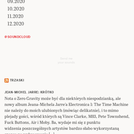
09.2020
10.2020
11.2020
12.2020
@SOUNDCLOUD
Send me
your sounds
TRZASKI
JEAN-MICHEL JARRE: KRÓTKO
Nota o Zero Gravity może być dla niektórych niespodzianką, ale
nowy album Jeana-Michela Jarre’a Electronica 1: The Time Machine
nie należy do moich ulubionych (mówiąc delikatnie), i to mimo
plejady gości, wśród których są Vince Clarke, M83, Pete Townshend,
Fuck Buttons, Air i Moby. Ba, wydaje mi się z punktu
widzenia poszczególnych artystów bardzo słabo wykorzystaną