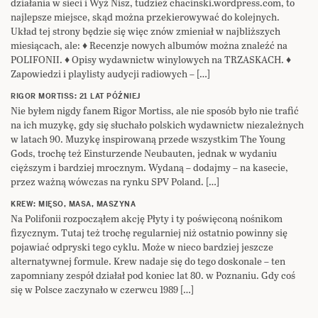
działania w sieci i Wyż Nisz, tudzież chacinski.wordpress.com, to
najlepsze miejsce, skąd można przekierowywać do kolejnych.
Układ tej strony będzie się więc znów zmieniał w najbliższych
miesiącach, ale: ♦ Recenzje nowych albumów można znaleźć na
POLIFONII. ♦ Opisy wydawnictw winylowych na TRZASKACH. ♦
Zapowiedzi i playlisty audycji radiowych – […]
RIGOR MORTISS: 21 LAT PÓŹNIEJ
Nie byłem nigdy fanem Rigor Mortiss, ale nie sposób było nie trafić
na ich muzykę, gdy się słuchało polskich wydawnictw niezależnych
w latach 90. Muzykę inspirowaną przede wszystkim The Young
Gods, trochę też Einsturzende Neubauten, jednak w wydaniu
cięższym i bardziej mrocznym. Wydaną – dodajmy – na kasecie,
przez ważną wówczas na rynku SPV Poland. […]
KREW: MIĘSO, MASA, MASZYNA
Na Polifonii rozpocząłem akcję Płyty i ty poświęconą nośnikom
fizycznym. Tutaj też trochę regularniej niż ostatnio powinny się
pojawiać odpryski tego cyklu. Może w nieco bardziej jeszcze
alternatywnej formule. Krew nadaje się do tego doskonale – ten
zapomniany zespół działał pod koniec lat 80. w Poznaniu. Gdy coś
się w Polsce zaczynało w czerwcu 1989 […]