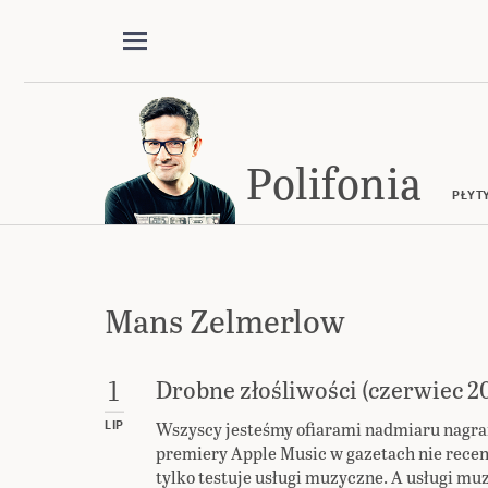
Polifonia
PŁYT
Mans Zelmerlow
Drobne złośliwości (czerwiec 2
1
Wszyscy jesteśmy ofiarami nadmiaru nagrań
LIP
premiery Apple Music w gazetach nie recenz
tylko testuje usługi muzyczne. A usługi mu