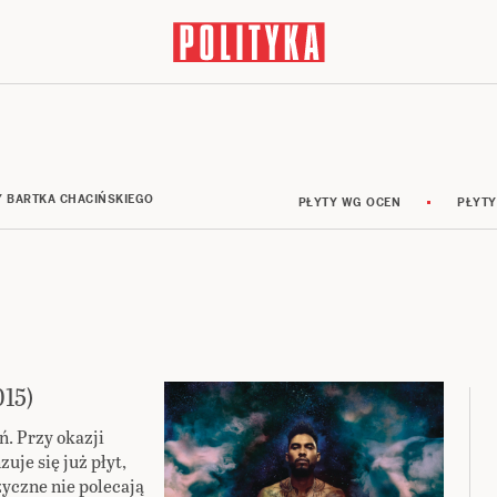
Y BARTKA CHACIŃSKIEGO
PŁYTY WG OCEN
PŁYTY
015)
. Przy okazji
uje się już płyt,
zyczne nie polecają