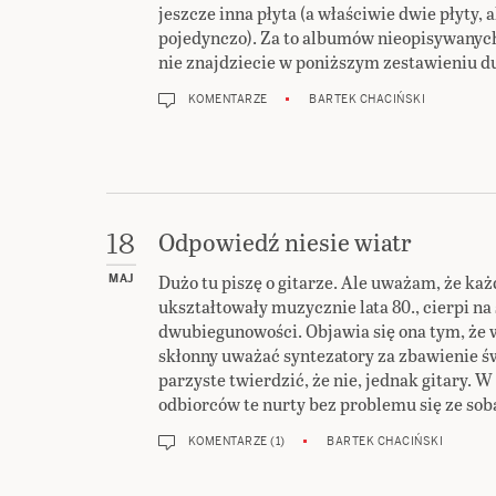
jeszcze inna płyta (a właściwie dwie płyty, al
pojedynczo). Za to albumów nieopisywanych 
nie znajdziecie w poniższym zestawieniu d
KOMENTARZE
BARTEK CHACIŃSKI
Odpowiedź niesie wiatr
18
Dużo tu piszę o gitarze. Ale uważam, że każ
MAJ
ukształtowały muzycznie lata 80., cierpi na
dwubiegunowości. Objawia się ona tym, że w
skłonny uważać syntezatory za zbawienie św
parzyste twierdzić, że nie, jednak gitary.
odbiorców te nurty bez problemu się ze sobą
KOMENTARZE (1)
BARTEK CHACIŃSKI