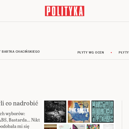
Y BARTKA CHACIŃSKIEGO
PŁYTY WG OCEN
PŁYTY
li co nadrobić
ych wyborów:
ABS, Bastarda… Nikt
podobała mi się