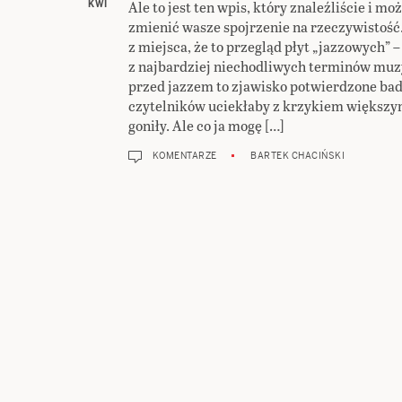
Ale to jest ten wpis, który znaleźliście i mo
KWI
zmienić wasze spojrzenie na rzeczywistość
z miejsca, że to przegląd płyt „jazzowych” 
z najbardziej niechodliwych terminów muz
przed jazzem to zjawisko potwierdzone bad
czytelników uciekłaby z krzykiem większym
goniły. Ale co ja mogę […]
KOMENTARZE
BARTEK CHACIŃSKI