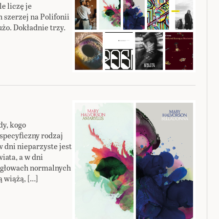
e liczę je
szerzej na Polifonii
użo. Dokładnie trzy.
dy, kogo
 specyficzny rodzaj
 dni nieparzyste jest
iata, a w dni
 W głowach normalnych
 wiążą, […]