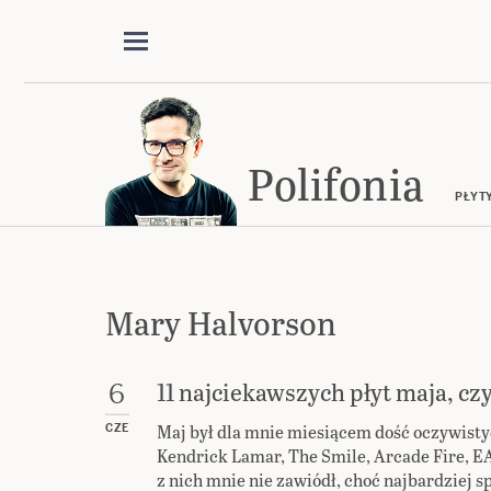
Polifonia
PŁYT
Mary Halvorson
11 najciekawszych płyt maja, czy
6
Maj był dla mnie miesiącem dość oczywist
CZE
Kendrick Lamar, The Smile, Arcade Fire, E
z nich mnie nie zawiódł, choć najbardziej s