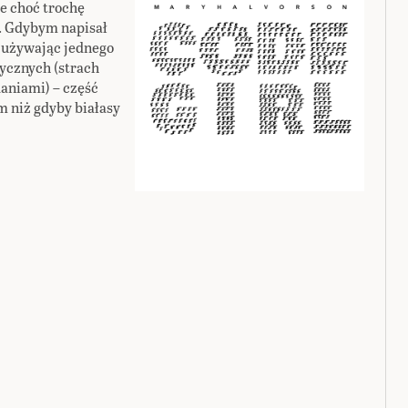
że choć trochę
. Gdybym napisał
– używając jednego
ycznych (strach
aniami) – część
 niż gdyby białasy