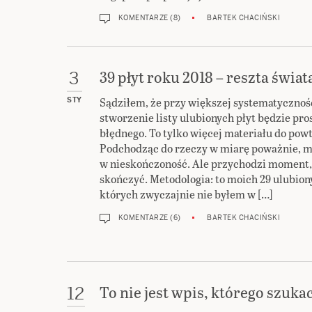
KOMENTARZE (8)
BARTEK CHACIŃSKI
39 płyt roku 2018 – reszta świat
3
Sądziłem, że przy większej systematycznoś
STY
stworzenie listy ulubionych płyt będzie pro
błędnego. To tylko więcej materiału do pow
Podchodząc do rzeczy w miarę poważnie, m
w nieskończoność. Ale przychodzi moment,
skończyć. Metodologia: to moich 29 ulubiony
których zwyczajnie nie byłem w […]
KOMENTARZE (6)
BARTEK CHACIŃSKI
To nie jest wpis, którego szuka
12