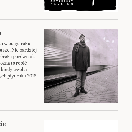
a
ci w ciągu roku
stsze. Nic bardziej
tórek i porównań.
ożna to robić
 kiedy trzeba
ch płyt roku 2018,
cie