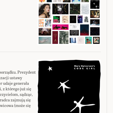
porządku. Prezydent
izacji ustawy
r udaje generała
, z którego już się
czycielom, sądząc,
oradca zajmują się
awicowa (może się