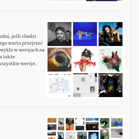
dni, jeśli chodzi
tego warto przejrzeć
 zwykle w wersjach na
na także
wszystkie wersje.