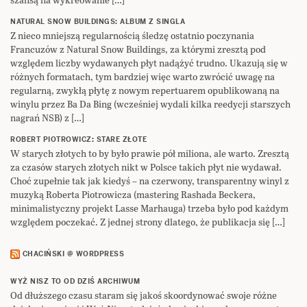
NATURAL SNOW BUILDINGS: ALBUM Z SINGLA
Z nieco mniejszą regularnością śledzę ostatnio poczynania
Francuzów z Natural Snow Buildings, za którymi zresztą pod
względem liczby wydawanych płyt nadążyć trudno. Ukazują się w
różnych formatach, tym bardziej więc warto zwrócić uwagę na
regularną, zwykłą płytę z nowym repertuarem opublikowaną na
winylu przez Ba Da Bing (wcześniej wydali kilka reedycji starszych
nagrań NSB) z […]
ROBERT PIOTROWICZ: STARE ZŁOTE
W starych złotych to by było prawie pół miliona, ale warto. Zresztą
za czasów starych złotych nikt w Polsce takich płyt nie wydawał.
Choć zupełnie tak jak kiedyś – na czerwony, transparentny winyl z
muzyką Roberta Piotrowicza (mastering Rashada Beckera,
minimalistyczny projekt Lasse Marhauga) trzeba było pod każdym
względem poczekać. Z jednej strony dlatego, że publikacja się […]
CHACIŃSKI @ WORDPRESS
WYŻ NISZ TO OD DZIŚ ARCHIWUM
Od dłuższego czasu staram się jakoś skoordynować swoje różne