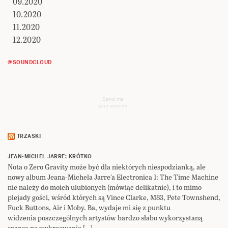
09.2020
10.2020
11.2020
12.2020
@SOUNDCLOUD
Send me
your sounds
TRZASKI
JEAN-MICHEL JARRE: KRÓTKO
Nota o Zero Gravity może być dla niektórych niespodzianką, ale
nowy album Jeana-Michela Jarre’a Electronica 1: The Time Machine
nie należy do moich ulubionych (mówiąc delikatnie), i to mimo
plejady gości, wśród których są Vince Clarke, M83, Pete Townshend,
Fuck Buttons, Air i Moby. Ba, wydaje mi się z punktu
widzenia poszczególnych artystów bardzo słabo wykorzystaną
szansą na wykreowanie […]