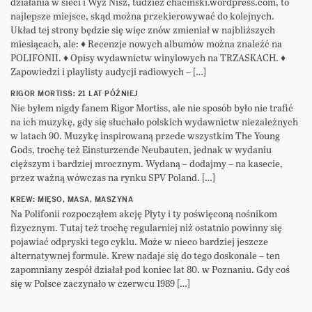
działania w sieci i Wyż Nisz, tudzież chacinski.wordpress.com, to
najlepsze miejsce, skąd można przekierowywać do kolejnych.
Układ tej strony będzie się więc znów zmieniał w najbliższych
miesiącach, ale: ♦ Recenzje nowych albumów można znaleźć na
POLIFONII. ♦ Opisy wydawnictw winylowych na TRZASKACH. ♦
Zapowiedzi i playlisty audycji radiowych – […]
RIGOR MORTISS: 21 LAT PÓŹNIEJ
Nie byłem nigdy fanem Rigor Mortiss, ale nie sposób było nie trafić
na ich muzykę, gdy się słuchało polskich wydawnictw niezależnych
w latach 90. Muzykę inspirowaną przede wszystkim The Young
Gods, trochę też Einsturzende Neubauten, jednak w wydaniu
cięższym i bardziej mrocznym. Wydaną – dodajmy – na kasecie,
przez ważną wówczas na rynku SPV Poland. […]
KREW: MIĘSO, MASA, MASZYNA
Na Polifonii rozpocząłem akcję Płyty i ty poświęconą nośnikom
fizycznym. Tutaj też trochę regularniej niż ostatnio powinny się
pojawiać odpryski tego cyklu. Może w nieco bardziej jeszcze
alternatywnej formule. Krew nadaje się do tego doskonale – ten
zapomniany zespół działał pod koniec lat 80. w Poznaniu. Gdy coś
się w Polsce zaczynało w czerwcu 1989 […]