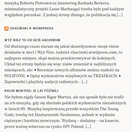
muzyką Roberta Piotrowicza (mastering Rashada Beckera,
minimalistyczny projekt Lasse Marhauga) trzeba było pod każdym
względem poczekać. Z jednej strony dlatego, że publikacja się […]
CHACIŃSKI @ WORDPRESS
WYŻ NISZ TO OD DZIŚ ARCHIWUM
Od dłuższego czasu staram się jakoś skoordynować swoje różne
działania w sieci i Wyż Nisz, tudzież chacinski.wordpress.com, to
najlepsze miejsce, skąd można przekierowywać do kolejnych.
Układ tej strony będzie się więc znów zmieniał w najbliższych
miesiącach, ale: ♦ Recenzje nowych albumów można znaleźć na
POLIFONII. ♦ Opisy wydawnictw winylowych na TRZASKACH. ♦
Zapowiedzi i playlisty audycji radiowych – […]
RIGOR MORTISS: 21 LAT PÓŹNIEJ
Nie byłem nigdy fanem Rigor Mortiss, ale nie sposób było nie trafić
na ich muzykę, gdy się słuchało polskich wydawnictw niezależnych
w latach 90. Muzykę inspirowaną przede wszystkim The Young
Gods, trochę też Einsturzende Neubauten, jednak w wydaniu
cięższym i bardziej mrocznym. Wydaną – dodajmy – na kasecie,
przez ważną wówczas na rynku SPV Poland. […]