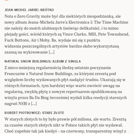
JEAN-MICHEL JARRE: KRÓTKO
Nota o Zero Gravity może być dla niektórych niespodzianką, ale
nowy album Jeana-Michela Jarre’a Electronica 1: The Time Machine
nie należy do moich ulubionych (mówiąc delikatnie), i to mimo
plejady gości, wśród których są Vince Clarke, M83, Pete Townshend,
Fuck Buttons, Air i Moby. Ba, wydaje mi się z punktu
widzenia poszczególnych artystów bardzo słabo wykorzystaną
szansą na wykreowanie […]
NATURAL SNOW BUILDINGS: ALBUM Z SINGLA
Z nieco mniejszą regularnością śledzę ostatnio poczynania
Francuzów z Natural Snow Buildings, za którymi zresztą pod
względem liczby wydawanych płyt nadążyć trudno. Ukazują się w
różnych formatach, tym bardziej więc warto zwrócić uwagę na
regularną, zwykłą płytę z nowym repertuarem opublikowaną na
winylu przez Ba Da Bing (wcześniej wydali kilka reedycji starszych
nagrań NSB) z […]
ROBERT PIOTROWICZ: STARE ZŁOTE
W starych złotych to by było prawie pół miliona, ale warto. Zresztą
za czasów starych złotych nikt w Polsce takich płyt nie wydawał.
Choć zupełnie tak jak kiedyś – na czerwony, transparentny winyl z