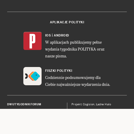
APLIKACJE POLITYKI
i
IOS
ANDROID
W aplikacjach publikujemy pełne
wydania tygodnika POLITYKA oraz
nasze pisma.
FISZKI POLITYKI
Codziennie podsumowujemy dla
Ciebie najważniejsze wydarzenia dnia.
DWUTYGODNIK FORUM
Projekt:
Cogision
,
Ładne Halo
POLITYKA INSIGHT
Wykonanie: Vavatech
LEŚNICZÓWKA NIBORK
Prawa autorskie © POLITYKA Sp. z
o.o. S.K.A.