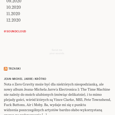
09.2020
10.2020
11.2020
12.2020
@SOUNDCLOUD
Send me
your sounds
TRZASKI
JEAN-MICHEL JARRE: KRÓTKO
Nota o Zero Gravity może być dla niektórych niespodzianką, ale
nowy album Jeana-Michela Jarre’a Electronica 1: The Time Machine
nie należy do moich ulubionych (mówiąc delikatnie), i to mimo
plejady gości, wśród których są Vince Clarke, M83, Pete Townshend,
Fuck Buttons, Air i Moby. Ba, wydaje mi się z punktu
widzenia poszczególnych artystów bardzo słabo wykorzystaną
szansą na wykreowanie […]