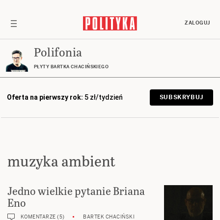
ZALOGUJ
Polifonia
PŁYTY BARTKA CHACIŃSKIEGO
Oferta na pierwszy rok:
5 zł/tydzień
SUBSKRYBUJ
muzyka ambient
Jedno wielkie pytanie Briana
Eno
KOMENTARZE (5)
BARTEK CHACIŃSKI