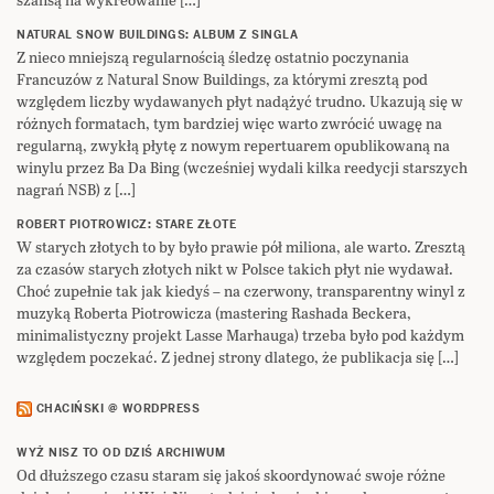
NATURAL SNOW BUILDINGS: ALBUM Z SINGLA
Z nieco mniejszą regularnością śledzę ostatnio poczynania
Francuzów z Natural Snow Buildings, za którymi zresztą pod
względem liczby wydawanych płyt nadążyć trudno. Ukazują się w
różnych formatach, tym bardziej więc warto zwrócić uwagę na
regularną, zwykłą płytę z nowym repertuarem opublikowaną na
winylu przez Ba Da Bing (wcześniej wydali kilka reedycji starszych
nagrań NSB) z […]
ROBERT PIOTROWICZ: STARE ZŁOTE
W starych złotych to by było prawie pół miliona, ale warto. Zresztą
za czasów starych złotych nikt w Polsce takich płyt nie wydawał.
Choć zupełnie tak jak kiedyś – na czerwony, transparentny winyl z
muzyką Roberta Piotrowicza (mastering Rashada Beckera,
minimalistyczny projekt Lasse Marhauga) trzeba było pod każdym
względem poczekać. Z jednej strony dlatego, że publikacja się […]
CHACIŃSKI @ WORDPRESS
WYŻ NISZ TO OD DZIŚ ARCHIWUM
Od dłuższego czasu staram się jakoś skoordynować swoje różne