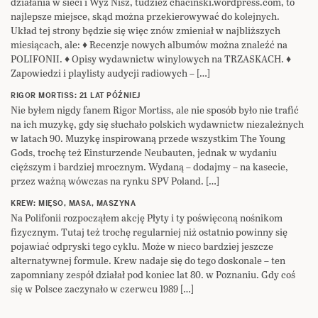
działania w sieci i Wyż Nisz, tudzież chacinski.wordpress.com, to
najlepsze miejsce, skąd można przekierowywać do kolejnych.
Układ tej strony będzie się więc znów zmieniał w najbliższych
miesiącach, ale: ♦ Recenzje nowych albumów można znaleźć na
POLIFONII. ♦ Opisy wydawnictw winylowych na TRZASKACH. ♦
Zapowiedzi i playlisty audycji radiowych – […]
RIGOR MORTISS: 21 LAT PÓŹNIEJ
Nie byłem nigdy fanem Rigor Mortiss, ale nie sposób było nie trafić
na ich muzykę, gdy się słuchało polskich wydawnictw niezależnych
w latach 90. Muzykę inspirowaną przede wszystkim The Young
Gods, trochę też Einsturzende Neubauten, jednak w wydaniu
cięższym i bardziej mrocznym. Wydaną – dodajmy – na kasecie,
przez ważną wówczas na rynku SPV Poland. […]
KREW: MIĘSO, MASA, MASZYNA
Na Polifonii rozpocząłem akcję Płyty i ty poświęconą nośnikom
fizycznym. Tutaj też trochę regularniej niż ostatnio powinny się
pojawiać odpryski tego cyklu. Może w nieco bardziej jeszcze
alternatywnej formule. Krew nadaje się do tego doskonale – ten
zapomniany zespół działał pod koniec lat 80. w Poznaniu. Gdy coś
się w Polsce zaczynało w czerwcu 1989 […]