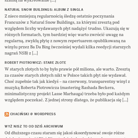
NATURAL SNOW BUILDINGS: ALBUM Z SINGLA
Z nieco mniejszą regularnością śledzę ostatnio poczynania
Francuzów z Natural Snow Buildings, za którymi zresztą pod
względem liczby wydawanych płyt nadążyć trudno. Ukazują się w
różnych formatach, tym bardziej więc warto zwrócić uwagę na
regularną, zwykłą płytę z nowym repertuarem opublikowaną na
winylu przez Ba Da Bing (wcześniej wydali kilka reedycji starszych
nagrań NSB) z […]
ROBERT PIOTROWICZ: STARE ZŁOTE
W starych złotych to by było prawie pół miliona, ale warto. Zresztą
za czasów starych złotych nikt w Polsce takich płyt nie wydawał.
Choć zupełnie tak jak kiedyś – na czerwony, transparentny winyl z
muzyką Roberta Piotrowicza (mastering Rashada Beckera,
minimalistyczny projekt Lasse Marhauga) trzeba było pod każdym
względem poczekać. Z jednej strony dlatego, że publikacja się […]
CHACIŃSKI @ WORDPRESS
WYŻ NISZ TO OD DZIŚ ARCHIWUM
Od dłuższego czasu staram się jakoś skoordynować swoje różne