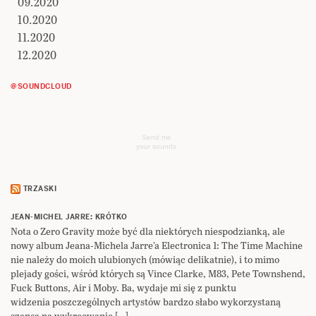
09.2020
10.2020
11.2020
12.2020
@SOUNDCLOUD
Send me
your sounds
TRZASKI
JEAN-MICHEL JARRE: KRÓTKO
Nota o Zero Gravity może być dla niektórych niespodzianką, ale
nowy album Jeana-Michela Jarre’a Electronica 1: The Time Machine
nie należy do moich ulubionych (mówiąc delikatnie), i to mimo
plejady gości, wśród których są Vince Clarke, M83, Pete Townshend,
Fuck Buttons, Air i Moby. Ba, wydaje mi się z punktu
widzenia poszczególnych artystów bardzo słabo wykorzystaną
szansą na wykreowanie […]