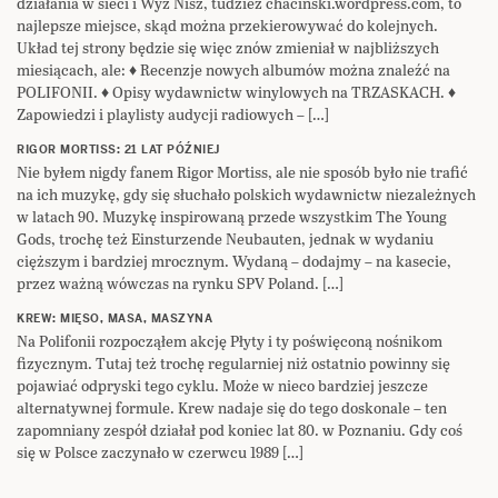
działania w sieci i Wyż Nisz, tudzież chacinski.wordpress.com, to
najlepsze miejsce, skąd można przekierowywać do kolejnych.
Układ tej strony będzie się więc znów zmieniał w najbliższych
miesiącach, ale: ♦ Recenzje nowych albumów można znaleźć na
POLIFONII. ♦ Opisy wydawnictw winylowych na TRZASKACH. ♦
Zapowiedzi i playlisty audycji radiowych – […]
RIGOR MORTISS: 21 LAT PÓŹNIEJ
Nie byłem nigdy fanem Rigor Mortiss, ale nie sposób było nie trafić
na ich muzykę, gdy się słuchało polskich wydawnictw niezależnych
w latach 90. Muzykę inspirowaną przede wszystkim The Young
Gods, trochę też Einsturzende Neubauten, jednak w wydaniu
cięższym i bardziej mrocznym. Wydaną – dodajmy – na kasecie,
przez ważną wówczas na rynku SPV Poland. […]
KREW: MIĘSO, MASA, MASZYNA
Na Polifonii rozpocząłem akcję Płyty i ty poświęconą nośnikom
fizycznym. Tutaj też trochę regularniej niż ostatnio powinny się
pojawiać odpryski tego cyklu. Może w nieco bardziej jeszcze
alternatywnej formule. Krew nadaje się do tego doskonale – ten
zapomniany zespół działał pod koniec lat 80. w Poznaniu. Gdy coś
się w Polsce zaczynało w czerwcu 1989 […]