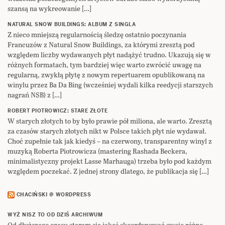
szansą na wykreowanie […]
NATURAL SNOW BUILDINGS: ALBUM Z SINGLA
Z nieco mniejszą regularnością śledzę ostatnio poczynania
Francuzów z Natural Snow Buildings, za którymi zresztą pod
względem liczby wydawanych płyt nadążyć trudno. Ukazują się w
różnych formatach, tym bardziej więc warto zwrócić uwagę na
regularną, zwykłą płytę z nowym repertuarem opublikowaną na
winylu przez Ba Da Bing (wcześniej wydali kilka reedycji starszych
nagrań NSB) z […]
ROBERT PIOTROWICZ: STARE ZŁOTE
W starych złotych to by było prawie pół miliona, ale warto. Zresztą
za czasów starych złotych nikt w Polsce takich płyt nie wydawał.
Choć zupełnie tak jak kiedyś – na czerwony, transparentny winyl z
muzyką Roberta Piotrowicza (mastering Rashada Beckera,
minimalistyczny projekt Lasse Marhauga) trzeba było pod każdym
względem poczekać. Z jednej strony dlatego, że publikacja się […]
CHACIŃSKI @ WORDPRESS
WYŻ NISZ TO OD DZIŚ ARCHIWUM
Od dłuższego czasu staram się jakoś skoordynować swoje różne