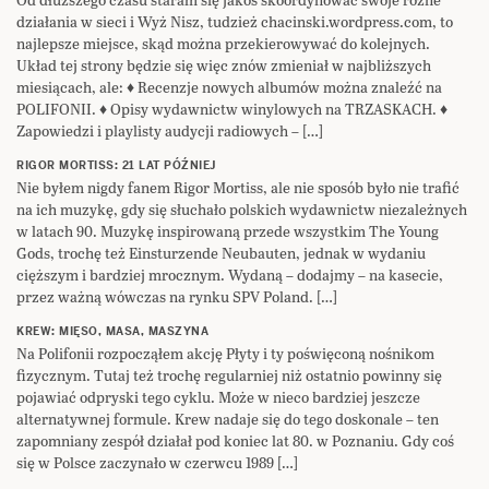
działania w sieci i Wyż Nisz, tudzież chacinski.wordpress.com, to
najlepsze miejsce, skąd można przekierowywać do kolejnych.
Układ tej strony będzie się więc znów zmieniał w najbliższych
miesiącach, ale: ♦ Recenzje nowych albumów można znaleźć na
POLIFONII. ♦ Opisy wydawnictw winylowych na TRZASKACH. ♦
Zapowiedzi i playlisty audycji radiowych – […]
RIGOR MORTISS: 21 LAT PÓŹNIEJ
Nie byłem nigdy fanem Rigor Mortiss, ale nie sposób było nie trafić
na ich muzykę, gdy się słuchało polskich wydawnictw niezależnych
w latach 90. Muzykę inspirowaną przede wszystkim The Young
Gods, trochę też Einsturzende Neubauten, jednak w wydaniu
cięższym i bardziej mrocznym. Wydaną – dodajmy – na kasecie,
przez ważną wówczas na rynku SPV Poland. […]
KREW: MIĘSO, MASA, MASZYNA
Na Polifonii rozpocząłem akcję Płyty i ty poświęconą nośnikom
fizycznym. Tutaj też trochę regularniej niż ostatnio powinny się
pojawiać odpryski tego cyklu. Może w nieco bardziej jeszcze
alternatywnej formule. Krew nadaje się do tego doskonale – ten
zapomniany zespół działał pod koniec lat 80. w Poznaniu. Gdy coś
się w Polsce zaczynało w czerwcu 1989 […]