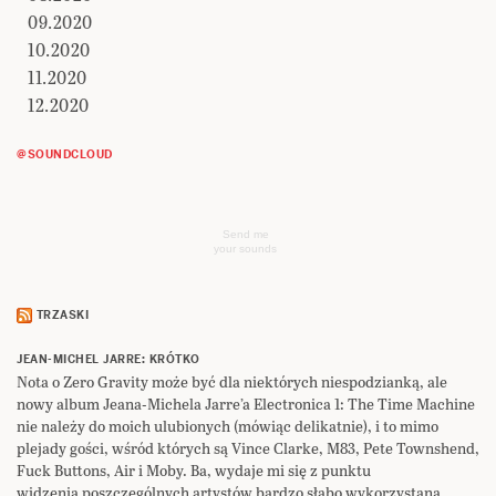
09.2020
10.2020
11.2020
12.2020
@SOUNDCLOUD
Send me
your sounds
TRZASKI
JEAN-MICHEL JARRE: KRÓTKO
Nota o Zero Gravity może być dla niektórych niespodzianką, ale
nowy album Jeana-Michela Jarre’a Electronica 1: The Time Machine
nie należy do moich ulubionych (mówiąc delikatnie), i to mimo
plejady gości, wśród których są Vince Clarke, M83, Pete Townshend,
Fuck Buttons, Air i Moby. Ba, wydaje mi się z punktu
widzenia poszczególnych artystów bardzo słabo wykorzystaną