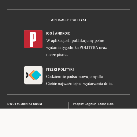
APLIKACJE POLITYKI
i
IOS
ANDROID
W aplikacjach publikujemy pełne
wydania tygodnika POLITYKA oraz
nasze pisma.
FISZKI POLITYKI
Codziennie podsumowujemy dla
Ciebie najważniejsze wydarzenia dnia.
DWUTYGODNIK FORUM
Projekt:
Cogision
,
Ładne Halo
POLITYKA INSIGHT
Wykonanie: Vavatech
LEŚNICZÓWKA NIBORK
Prawa autorskie © POLITYKA Sp. z
o.o. S.K.A.