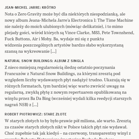
JEAN-MICHEL JARRE: KRÓTKO
Nota o Zero Gravity może być dla niektórych niespodzianką, ale
nowy album Jeana-Michela Jarre’a Electronica 1: The Time Machine
nie należy do moich ulubionych (mówiąc delikatnie), i to mimo
plejady gości, wśród których są Vince Clarke, M83, Pete Townshend,
Fuck Buttons, Air i Moby. Ba, wydaje mi się z punktu
widzenia poszczególnych artystów bardzo słabo wykorzystaną
szansą na wykreowanie […]
NATURAL SNOW BUILDINGS: ALBUM Z SINGLA
Z nieco mniejszą regularnością śledzę ostatnio poczynania
Francuzów z Natural Snow Buildings, za którymi zresztą pod
względem liczby wydawanych płyt nadążyć trudno. Ukazują się w
różnych formatach, tym bardziej więc warto zwrócić uwagę na
regularną, zwykłą płytę z nowym repertuarem opublikowaną na
winylu przez Ba Da Bing (wcześniej wydali kilka reedycji starszych
nagrań NSB) z […]
ROBERT PIOTROWICZ: STARE ZŁOTE
W starych złotych to by było prawie pół miliona, ale warto. Zresztą
za czasów starych złotych nikt w Polsce takich płyt nie wydawał.
Choć zupełnie tak jak kiedyś – na czerwony, transparentny winyl z