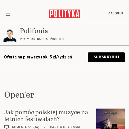
ZALOGUJ
Polifonia
PŁYTY BARTKA CHACIŃSKIEGO
Oferta na pierwszy rok:
5 zł/tydzień
SUBSKRYBUJ
Open’er
Jak pomóc polskiej muzyce na
letnich festiwalach?
KOMENTARZE (14)
BARTEK CHACIŃSKI