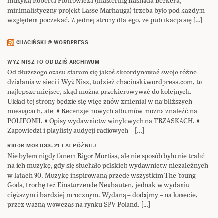
muzyką Roberta Piotrowicza (mastering Rashada Beckera,
minimalistyczny projekt Lasse Marhauga) trzeba było pod każdym
względem poczekać. Z jednej strony dlatego, że publikacja się […]
CHACIŃSKI @ WORDPRESS
WYŻ NISZ TO OD DZIŚ ARCHIWUM
Od dłuższego czasu staram się jakoś skoordynować swoje różne
działania w sieci i Wyż Nisz, tudzież chacinski.wordpress.com, to
najlepsze miejsce, skąd można przekierowywać do kolejnych.
Układ tej strony będzie się więc znów zmieniał w najbliższych
miesiącach, ale: ♦ Recenzje nowych albumów można znaleźć na
POLIFONII. ♦ Opisy wydawnictw winylowych na TRZASKACH. ♦
Zapowiedzi i playlisty audycji radiowych – […]
RIGOR MORTISS: 21 LAT PÓŹNIEJ
Nie byłem nigdy fanem Rigor Mortiss, ale nie sposób było nie trafić
na ich muzykę, gdy się słuchało polskich wydawnictw niezależnych
w latach 90. Muzykę inspirowaną przede wszystkim The Young
Gods, trochę też Einsturzende Neubauten, jednak w wydaniu
cięższym i bardziej mrocznym. Wydaną – dodajmy – na kasecie,
przez ważną wówczas na rynku SPV Poland. […]