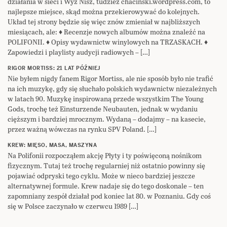
działania w sieci i Wyż Nisz, tudzież chacinski.wordpress.com, to
najlepsze miejsce, skąd można przekierowywać do kolejnych.
Układ tej strony będzie się więc znów zmieniał w najbliższych
miesiącach, ale: ♦ Recenzje nowych albumów można znaleźć na
POLIFONII. ♦ Opisy wydawnictw winylowych na TRZASKACH. ♦
Zapowiedzi i playlisty audycji radiowych – […]
RIGOR MORTISS: 21 LAT PÓŹNIEJ
Nie byłem nigdy fanem Rigor Mortiss, ale nie sposób było nie trafić
na ich muzykę, gdy się słuchało polskich wydawnictw niezależnych
w latach 90. Muzykę inspirowaną przede wszystkim The Young
Gods, trochę też Einsturzende Neubauten, jednak w wydaniu
cięższym i bardziej mrocznym. Wydaną – dodajmy – na kasecie,
przez ważną wówczas na rynku SPV Poland. […]
KREW: MIĘSO, MASA, MASZYNA
Na Polifonii rozpocząłem akcję Płyty i ty poświęconą nośnikom
fizycznym. Tutaj też trochę regularniej niż ostatnio powinny się
pojawiać odpryski tego cyklu. Może w nieco bardziej jeszcze
alternatywnej formule. Krew nadaje się do tego doskonale – ten
zapomniany zespół działał pod koniec lat 80. w Poznaniu. Gdy coś
się w Polsce zaczynało w czerwcu 1989 […]