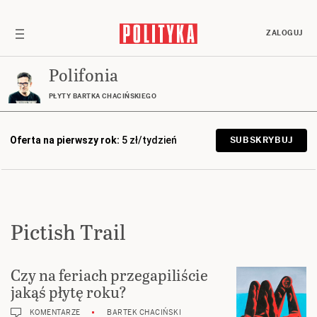
ZALOGUJ
Polifonia
PŁYTY BARTKA CHACIŃSKIEGO
Oferta na pierwszy rok:
5 zł/tydzień
SUBSKRYBUJ
Pictish Trail
Czy na feriach przegapiliście
jakąś płytę roku?
KOMENTARZE
BARTEK CHACIŃSKI