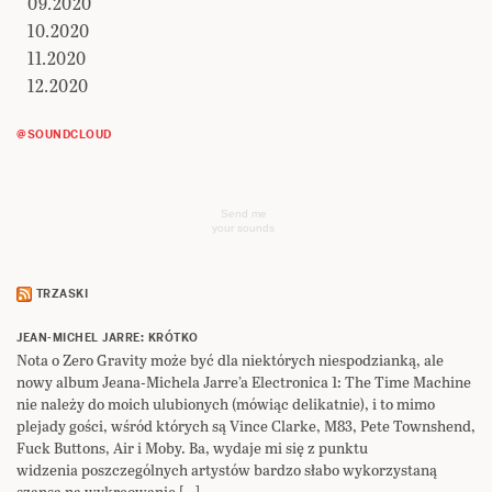
09.2020
10.2020
11.2020
12.2020
@SOUNDCLOUD
Send me
your sounds
TRZASKI
JEAN-MICHEL JARRE: KRÓTKO
Nota o Zero Gravity może być dla niektórych niespodzianką, ale
nowy album Jeana-Michela Jarre’a Electronica 1: The Time Machine
nie należy do moich ulubionych (mówiąc delikatnie), i to mimo
plejady gości, wśród których są Vince Clarke, M83, Pete Townshend,
Fuck Buttons, Air i Moby. Ba, wydaje mi się z punktu
widzenia poszczególnych artystów bardzo słabo wykorzystaną
szansą na wykreowanie […]