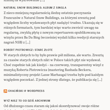
NATURAL SNOW BUILDINGS: ALBUM Z SINGLA
Z nieco mniejszą regularnością śledzę ostatnio poczynania
Francuzów z Natural Snow Buildings, za którymi zresztą pod
względem liczby wydawanych płyt nadążyć trudno. Ukazują się w
różnych formatach, tym bardziej więc warto zwrócić uwagę na
regularną, zwykłą płytę z nowym repertuarem opublikowaną na
winylu przez Ba Da Bing (wcześniej wydali kilka reedycji starszych
nagrań NSB) z […]
ROBERT PIOTROWICZ: STARE ZŁOTE
W starych złotych to by było prawie pół miliona, ale warto. Zresztą
za czasów starych złotych nikt w Polsce takich płyt nie wydawał.
Choć zupełnie tak jak kiedyś – na czerwony, transparentny winyl z
muzyką Roberta Piotrowicza (mastering Rashada Beckera,
minimalistyczny projekt Lasse Marhauga) trzeba było pod każdym
względem poczekać. Z jednej strony dlatego, że publikacja się […]
CHACIŃSKI @ WORDPRESS
WYŻ NISZ TO OD DZIŚ ARCHIWUM
Od dłuższego czasu staram się jakoś skoordynować swoje różne