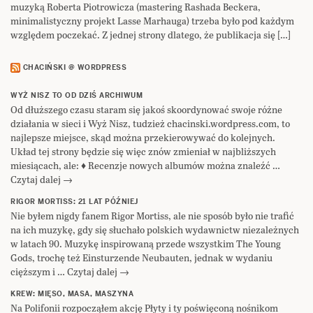
muzyką Roberta Piotrowicza (mastering Rashada Beckera,
minimalistyczny projekt Lasse Marhauga) trzeba było pod każdym
względem poczekać. Z jednej strony dlatego, że publikacja się […]
CHACIŃSKI @ WORDPRESS
WYŻ NISZ TO OD DZIŚ ARCHIWUM
Od dłuższego czasu staram się jakoś skoordynować swoje różne
działania w sieci i Wyż Nisz, tudzież chacinski.wordpress.com, to
najlepsze miejsce, skąd można przekierowywać do kolejnych.
Układ tej strony będzie się więc znów zmieniał w najbliższych
miesiącach, ale: ♦ Recenzje nowych albumów można znaleźć …
Czytaj dalej →
RIGOR MORTISS: 21 LAT PÓŹNIEJ
Nie byłem nigdy fanem Rigor Mortiss, ale nie sposób było nie trafić
na ich muzykę, gdy się słuchało polskich wydawnictw niezależnych
w latach 90. Muzykę inspirowaną przede wszystkim The Young
Gods, trochę też Einsturzende Neubauten, jednak w wydaniu
cięższym i … Czytaj dalej →
KREW: MIĘSO, MASA, MASZYNA
Na Polifonii rozpocząłem akcję Płyty i ty poświęconą nośnikom