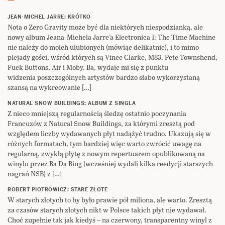
JEAN-MICHEL JARRE: KRÓTKO
Nota o Zero Gravity może być dla niektórych niespodzianką, ale
nowy album Jeana-Michela Jarre’a Electronica 1: The Time Machine
nie należy do moich ulubionych (mówiąc delikatnie), i to mimo
plejady gości, wśród których są Vince Clarke, M83, Pete Townshend,
Fuck Buttons, Air i Moby. Ba, wydaje mi się z punktu
widzenia poszczególnych artystów bardzo słabo wykorzystaną
szansą na wykreowanie […]
NATURAL SNOW BUILDINGS: ALBUM Z SINGLA
Z nieco mniejszą regularnością śledzę ostatnio poczynania
Francuzów z Natural Snow Buildings, za którymi zresztą pod
względem liczby wydawanych płyt nadążyć trudno. Ukazują się w
różnych formatach, tym bardziej więc warto zwrócić uwagę na
regularną, zwykłą płytę z nowym repertuarem opublikowaną na
winylu przez Ba Da Bing (wcześniej wydali kilka reedycji starszych
nagrań NSB) z […]
ROBERT PIOTROWICZ: STARE ZŁOTE
W starych złotych to by było prawie pół miliona, ale warto. Zresztą
za czasów starych złotych nikt w Polsce takich płyt nie wydawał.
Choć zupełnie tak jak kiedyś – na czerwony, transparentny winyl z