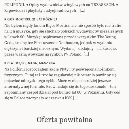
POLIFONII. ♦ Opisy wydawnictw winylowych na TRZASKACH. ♦
Zapowiedzi i playlisty audycji radiowych – […]
RIGOR MORTISS: 21 LAT PÓŹNIEJ
Nie byłem nigdy fanem Rigor Mortiss, ale nie sposób było nie trafić
na ich muzykę, gdy się słuchało polskich wydawnictw niezależnych
w latach 90. Muzykę inspirowaną przede wszystkim The Young
Gods, trochę też Einsturzende Neubauten, jednak w wydaniu
cięższym i bardziej mrocznym. Wydaną – dodajmy – na kasecie,
przez ważną wówczas na rynku SPV Poland. […]
KREW: MIĘSO, MASA, MASZYNA
Na Polifonii rozpocząłem akcję Płyty i ty poświęconą nośnikom
fizycznym. Tutaj też trochę regularniej niż ostatnio powinny się
pojawiać odpryski tego cyklu. Może w nieco bardziej jeszcze
alternatywnej formule. Krew nadaje się do tego doskonale – ten
zapomniany zespół działał pod koniec lat 80. w Poznaniu. Gdy coś
się w Polsce zaczynało w czerwcu 1989 […]
Oferta powitalna