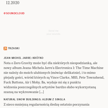
12.2020
@SOUNDCLOUD
Send me
your sounds
TRZASKI
JEAN-MICHEL JARRE: KRÓTKO
Nota o Zero Gravity może być dla niektórych niespodzianką, ale
nowy album Jeana-Michela Jarre’a Electronica 1: The Time Machine
nie należy do moich ulubionych (mówiąc delikatnie), i to mimo
plejady gości, wśród których są Vince Clarke, M83, Pete Townshend,
Fuck Buttons, Air i Moby. Ba, wydaje mi się z punktu
widzenia poszczególnych artystów bardzo słabo wykorzystaną
szansą na wykreowanie […]
NATURAL SNOW BUILDINGS: ALBUM Z SINGLA
Z nieco mniejszą regularnością śledzę ostatnio poczynania