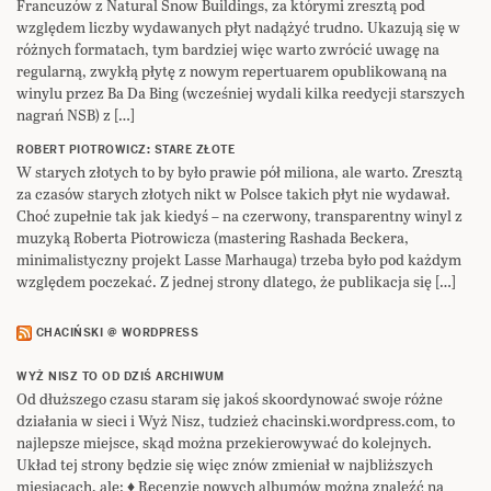
Francuzów z Natural Snow Buildings, za którymi zresztą pod
względem liczby wydawanych płyt nadążyć trudno. Ukazują się w
różnych formatach, tym bardziej więc warto zwrócić uwagę na
regularną, zwykłą płytę z nowym repertuarem opublikowaną na
winylu przez Ba Da Bing (wcześniej wydali kilka reedycji starszych
nagrań NSB) z […]
ROBERT PIOTROWICZ: STARE ZŁOTE
W starych złotych to by było prawie pół miliona, ale warto. Zresztą
za czasów starych złotych nikt w Polsce takich płyt nie wydawał.
Choć zupełnie tak jak kiedyś – na czerwony, transparentny winyl z
muzyką Roberta Piotrowicza (mastering Rashada Beckera,
minimalistyczny projekt Lasse Marhauga) trzeba było pod każdym
względem poczekać. Z jednej strony dlatego, że publikacja się […]
CHACIŃSKI @ WORDPRESS
WYŻ NISZ TO OD DZIŚ ARCHIWUM
Od dłuższego czasu staram się jakoś skoordynować swoje różne
działania w sieci i Wyż Nisz, tudzież chacinski.wordpress.com, to
najlepsze miejsce, skąd można przekierowywać do kolejnych.
Układ tej strony będzie się więc znów zmieniał w najbliższych
miesiącach, ale: ♦ Recenzje nowych albumów można znaleźć na