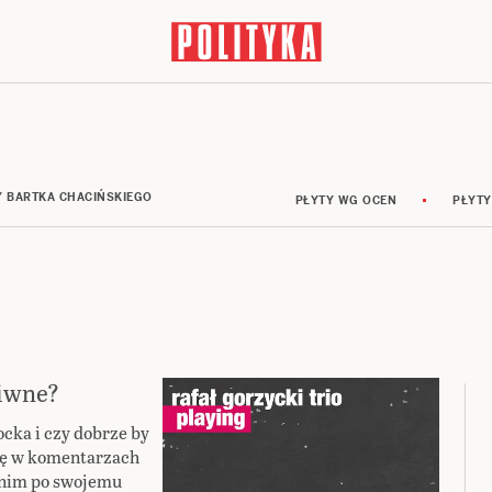
Y BARTKA CHACIŃSKIEGO
PŁYTY WG OCEN
PŁYTY
ziwne?
ocka i czy dobrze by
się w komentarzach
anim po swojemu