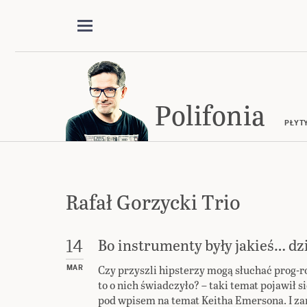
Polifonia
PŁYT
Rafał Gorzycki Trio
Bo instrumenty były jakieś… d
14
Czy przyszli hipsterzy mogą słuchać prog-r
MAR
to o nich świadczyło? – taki temat pojawił 
pod wpisem na temat Keitha Emersona. I z