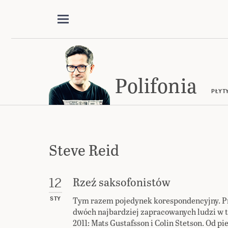
Polifonia
PŁYT
Steve Reid
Rzeź saksofonistów
12
Tym razem pojedynek korespondencyjny. P
STY
dwóch najbardziej zapracowanych ludzi w t
2011: Mats Gustafsson i Colin Stetson. Od p