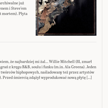
archiwalne już
enem i Steve’em
st mortem). Płyta
wiem, że najbardziej mi żal… Willie Mitchell (81, zmarł
grań z kręgu R&B, soulu i funku (m.in. Ala Greena). Jeden
z twórców hiphopowych, naśladowany też przez artystów
). Przed śmiercią zdążył wyprodukować nową płytę […]