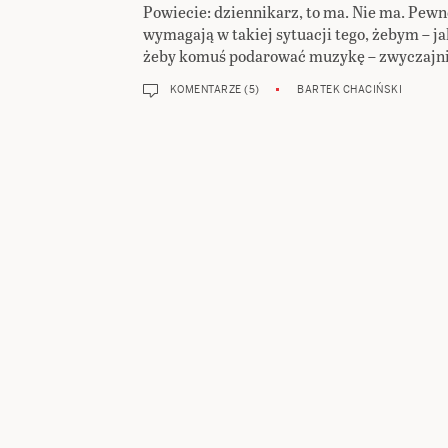
Powiecie: dziennikarz, to ma. Nie ma. Pew
wymagają w takiej sytuacji tego, żebym – j
żeby komuś podarować muzykę – zwyczajnie
KOMENTARZE (5)
BARTEK CHACIŃSKI