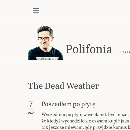
Polifonia
PŁYT
The Dead Weather
Poszedłem po płytę
7
Wyszedłem po płytę w weekend. Być może j
PAŹ
że kiedyś wychodziło się czasem kupić jaką
tak jeszcze miewam, gdy przyjdzie komuś k