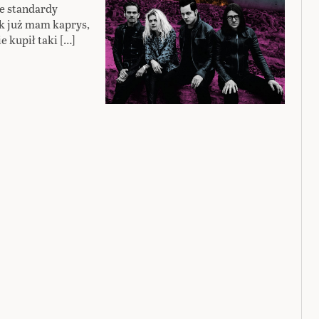
ne standardy
ak już mam kaprys,
 kupił taki […]