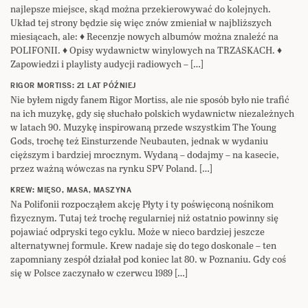
najlepsze miejsce, skąd można przekierowywać do kolejnych.
Układ tej strony będzie się więc znów zmieniał w najbliższych
miesiącach, ale: ♦ Recenzje nowych albumów można znaleźć na
POLIFONII. ♦ Opisy wydawnictw winylowych na TRZASKACH. ♦
Zapowiedzi i playlisty audycji radiowych – […]
RIGOR MORTISS: 21 LAT PÓŹNIEJ
Nie byłem nigdy fanem Rigor Mortiss, ale nie sposób było nie trafić
na ich muzykę, gdy się słuchało polskich wydawnictw niezależnych
w latach 90. Muzykę inspirowaną przede wszystkim The Young
Gods, trochę też Einsturzende Neubauten, jednak w wydaniu
cięższym i bardziej mrocznym. Wydaną – dodajmy – na kasecie,
przez ważną wówczas na rynku SPV Poland. […]
KREW: MIĘSO, MASA, MASZYNA
Na Polifonii rozpocząłem akcję Płyty i ty poświęconą nośnikom
fizycznym. Tutaj też trochę regularniej niż ostatnio powinny się
pojawiać odpryski tego cyklu. Może w nieco bardziej jeszcze
alternatywnej formule. Krew nadaje się do tego doskonale – ten
zapomniany zespół działał pod koniec lat 80. w Poznaniu. Gdy coś
się w Polsce zaczynało w czerwcu 1989 […]