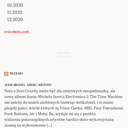
10.2020
11.2020
12.2020
@SOUNDCLOUD
Send me
your sounds
TRZASKI
JEAN-MICHEL JARRE: KRÓTKO
Nota o Zero Gravity może być dla niektórych niespodzianką, ale
nowy album Jeana-Michela Jarre’a Electronica 1: The Time Machine
nie należy do moich ulubionych (mówiąc delikatnie), i to mimo
plejady gości, wśród których są Vince Clarke, M83, Pete Townshend,
Fuck Buttons, Air i Moby. Ba, wydaje mi się z punktu
widzenia poszczególnych artystów bardzo słabo wykorzystaną
szansą na wykreowanie […]