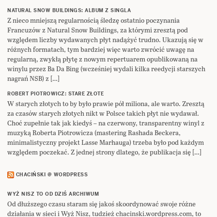
NATURAL SNOW BUILDINGS: ALBUM Z SINGLA
Z nieco mniejszą regularnością śledzę ostatnio poczynania
Francuzów z Natural Snow Buildings, za którymi zresztą pod
względem liczby wydawanych płyt nadążyć trudno. Ukazują się w
różnych formatach, tym bardziej więc warto zwrócić uwagę na
regularną, zwykłą płytę z nowym repertuarem opublikowaną na
winylu przez Ba Da Bing (wcześniej wydali kilka reedycji starszych
nagrań NSB) z […]
ROBERT PIOTROWICZ: STARE ZŁOTE
W starych złotych to by było prawie pół miliona, ale warto. Zresztą
za czasów starych złotych nikt w Polsce takich płyt nie wydawał.
Choć zupełnie tak jak kiedyś – na czerwony, transparentny winyl z
muzyką Roberta Piotrowicza (mastering Rashada Beckera,
minimalistyczny projekt Lasse Marhauga) trzeba było pod każdym
względem poczekać. Z jednej strony dlatego, że publikacja się […]
CHACIŃSKI @ WORDPRESS
WYŻ NISZ TO OD DZIŚ ARCHIWUM
Od dłuższego czasu staram się jakoś skoordynować swoje różne
działania w sieci i Wyż Nisz, tudzież chacinski.wordpress.com, to