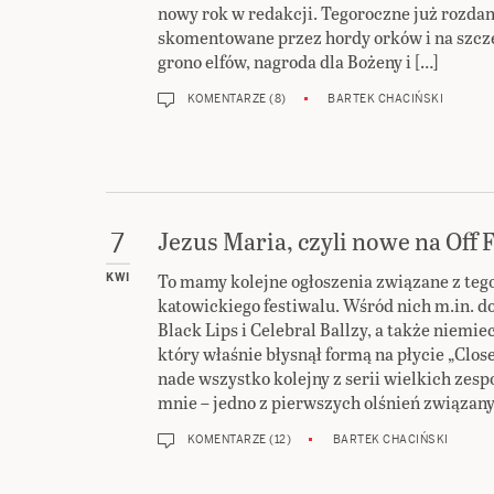
nowy rok w redakcji. Tegoroczne już rozda
skomentowane przez hordy orków i na szczę
grono elfów, nagroda dla Bożeny i […]
KOMENTARZE (8)
BARTEK CHACIŃSKI
Jezus Maria, czyli nowe na Off 
7
To mamy kolejne ogłoszenia związane z teg
KWI
katowickiego festiwalu. Wśród nich m.in. 
Black Lips i Celebral Ballzy, a także niemie
który właśnie błysnął formą na płycie „Close 
nade wszystko kolejny z serii wielkich zesp
mnie – jedno z pierwszych olśnień związany
KOMENTARZE (12)
BARTEK CHACIŃSKI