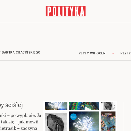
Y BARTKA CHACIŃSKIEGO
PŁYTY WG OCEN
PŁYTY
 ściślej
nki – po wypłacie. Ja
tak się – jak mówił
ietrasik – zaczyna