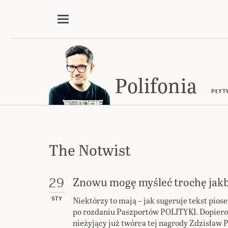
Polifonia
PŁYT
The Notwist
Znowu mogę myśleć trochę jakby
29
Niektórzy to mają – jak sugeruje tekst piose
STY
po rozdaniu Paszportów POLITYKI. Dopiero 
nieżyjący już twórca tej nagrody Zdzisław P