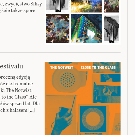
ne, zwycięstwo Siksy
ście także spore
Festivalu
oroczną edycją
dość ekstremalne
cki The Notwist,
to the Glass”. Ale
ołów sprzed lat. Dla
ch z hałasem […]