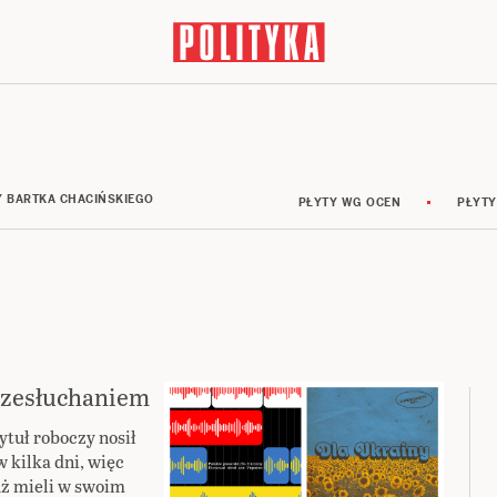
Y BARTKA CHACIŃSKIEGO
PŁYTY WG OCEN
PŁYTY
przesłuchaniem
ytuł roboczy nosił
 kilka dni, więc
już mieli w swoim