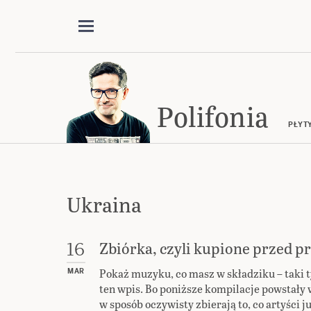
Polifonia
PŁYT
Ukraina
Zbiórka, czyli kupione przed 
16
Pokaż muzyku, co masz w składziku – taki t
MAR
ten wpis. Bo poniższe kompilacje powstały w
w sposób oczywisty zbierają to, co artyści 