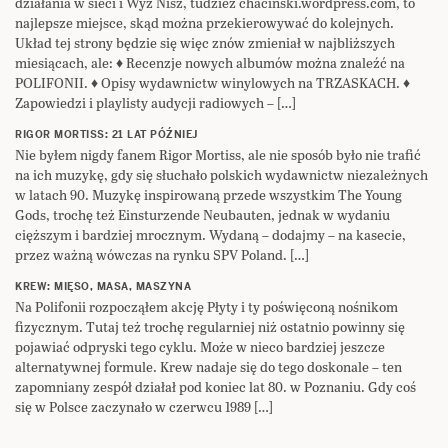
działania w sieci i Wyż Nisz, tudzież chacinski.wordpress.com, to
najlepsze miejsce, skąd można przekierowywać do kolejnych.
Układ tej strony będzie się więc znów zmieniał w najbliższych
miesiącach, ale: ♦ Recenzje nowych albumów można znaleźć na
POLIFONII. ♦ Opisy wydawnictw winylowych na TRZASKACH. ♦
Zapowiedzi i playlisty audycji radiowych – […]
RIGOR MORTISS: 21 LAT PÓŹNIEJ
Nie byłem nigdy fanem Rigor Mortiss, ale nie sposób było nie trafić
na ich muzykę, gdy się słuchało polskich wydawnictw niezależnych
w latach 90. Muzykę inspirowaną przede wszystkim The Young
Gods, trochę też Einsturzende Neubauten, jednak w wydaniu
cięższym i bardziej mrocznym. Wydaną – dodajmy – na kasecie,
przez ważną wówczas na rynku SPV Poland. […]
KREW: MIĘSO, MASA, MASZYNA
Na Polifonii rozpocząłem akcję Płyty i ty poświęconą nośnikom
fizycznym. Tutaj też trochę regularniej niż ostatnio powinny się
pojawiać odpryski tego cyklu. Może w nieco bardziej jeszcze
alternatywnej formule. Krew nadaje się do tego doskonale – ten
zapomniany zespół działał pod koniec lat 80. w Poznaniu. Gdy coś
się w Polsce zaczynało w czerwcu 1989 […]