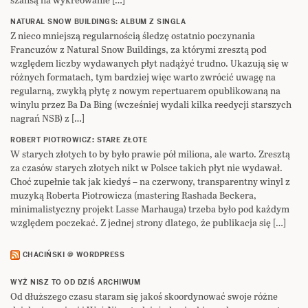
NATURAL SNOW BUILDINGS: ALBUM Z SINGLA
Z nieco mniejszą regularnością śledzę ostatnio poczynania
Francuzów z Natural Snow Buildings, za którymi zresztą pod
względem liczby wydawanych płyt nadążyć trudno. Ukazują się w
różnych formatach, tym bardziej więc warto zwrócić uwagę na
regularną, zwykłą płytę z nowym repertuarem opublikowaną na
winylu przez Ba Da Bing (wcześniej wydali kilka reedycji starszych
nagrań NSB) z […]
ROBERT PIOTROWICZ: STARE ZŁOTE
W starych złotych to by było prawie pół miliona, ale warto. Zresztą
za czasów starych złotych nikt w Polsce takich płyt nie wydawał.
Choć zupełnie tak jak kiedyś – na czerwony, transparentny winyl z
muzyką Roberta Piotrowicza (mastering Rashada Beckera,
minimalistyczny projekt Lasse Marhauga) trzeba było pod każdym
względem poczekać. Z jednej strony dlatego, że publikacja się […]
CHACIŃSKI @ WORDPRESS
WYŻ NISZ TO OD DZIŚ ARCHIWUM
Od dłuższego czasu staram się jakoś skoordynować swoje różne