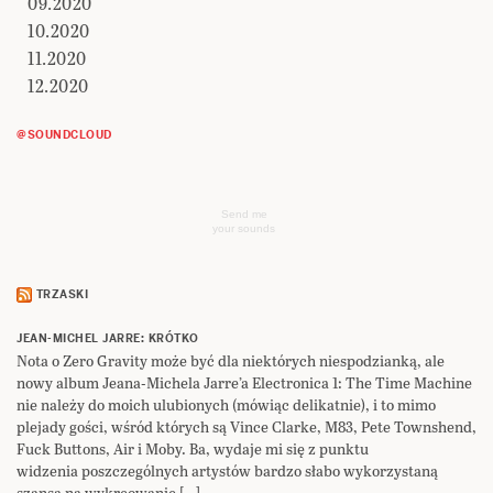
09.2020
10.2020
11.2020
12.2020
@SOUNDCLOUD
Send me
your sounds
TRZASKI
JEAN-MICHEL JARRE: KRÓTKO
Nota o Zero Gravity może być dla niektórych niespodzianką, ale
nowy album Jeana-Michela Jarre’a Electronica 1: The Time Machine
nie należy do moich ulubionych (mówiąc delikatnie), i to mimo
plejady gości, wśród których są Vince Clarke, M83, Pete Townshend,
Fuck Buttons, Air i Moby. Ba, wydaje mi się z punktu
widzenia poszczególnych artystów bardzo słabo wykorzystaną
szansą na wykreowanie […]