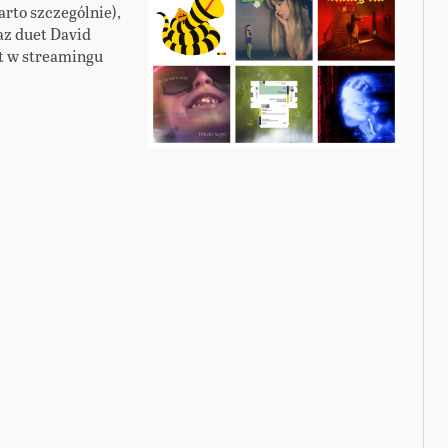
arto szczególnie),
az duet David
st w streamingu