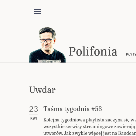
Polifonia
PŁYT
Uwdar
Taśma tygodnia #58
23
Kolejna tygodniowa playlista zaczyna się w 
KWI
wszystkie serwisy streamingowe zawierają
utworów. Jak zwykle więcej jest na Bandca