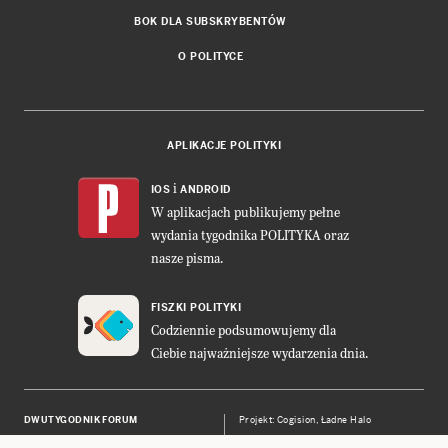
BOK DLA SUBSKRYBENTÓW
O POLITYCE
APLIKACJE POLITYKI
i
IOS
ANDROID
W aplikacjach publikujemy pełne
wydania tygodnika POLITYKA oraz
nasze pisma.
FISZKI POLITYKI
Codziennie podsumowujemy dla
Ciebie najważniejsze wydarzenia dnia.
DWUTYGODNIK FORUM
Projekt:
Cogision
,
Ładne Halo
POLITYKA INSIGHT
Wykonanie: Vavatech