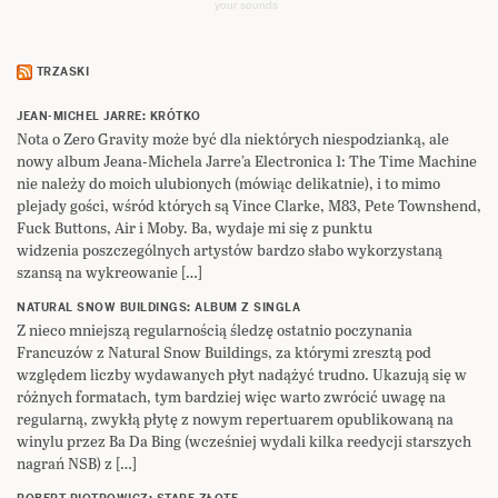
your sounds
TRZASKI
JEAN-MICHEL JARRE: KRÓTKO
Nota o Zero Gravity może być dla niektórych niespodzianką, ale
nowy album Jeana-Michela Jarre’a Electronica 1: The Time Machine
nie należy do moich ulubionych (mówiąc delikatnie), i to mimo
plejady gości, wśród których są Vince Clarke, M83, Pete Townshend,
Fuck Buttons, Air i Moby. Ba, wydaje mi się z punktu
widzenia poszczególnych artystów bardzo słabo wykorzystaną
szansą na wykreowanie […]
NATURAL SNOW BUILDINGS: ALBUM Z SINGLA
Z nieco mniejszą regularnością śledzę ostatnio poczynania
Francuzów z Natural Snow Buildings, za którymi zresztą pod
względem liczby wydawanych płyt nadążyć trudno. Ukazują się w
różnych formatach, tym bardziej więc warto zwrócić uwagę na
regularną, zwykłą płytę z nowym repertuarem opublikowaną na
winylu przez Ba Da Bing (wcześniej wydali kilka reedycji starszych
nagrań NSB) z […]