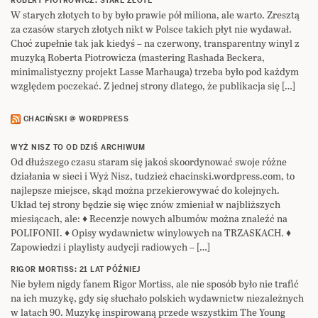
ROBERT PIOTROWICZ: STARE ZŁOTE
W starych złotych to by było prawie pół miliona, ale warto. Zresztą
za czasów starych złotych nikt w Polsce takich płyt nie wydawał.
Choć zupełnie tak jak kiedyś – na czerwony, transparentny winyl z
muzyką Roberta Piotrowicza (mastering Rashada Beckera,
minimalistyczny projekt Lasse Marhauga) trzeba było pod każdym
względem poczekać. Z jednej strony dlatego, że publikacja się […]
CHACIŃSKI @ WORDPRESS
WYŻ NISZ TO OD DZIŚ ARCHIWUM
Od dłuższego czasu staram się jakoś skoordynować swoje różne
działania w sieci i Wyż Nisz, tudzież chacinski.wordpress.com, to
najlepsze miejsce, skąd można przekierowywać do kolejnych.
Układ tej strony będzie się więc znów zmieniał w najbliższych
miesiącach, ale: ♦ Recenzje nowych albumów można znaleźć na
POLIFONII. ♦ Opisy wydawnictw winylowych na TRZASKACH. ♦
Zapowiedzi i playlisty audycji radiowych – […]
RIGOR MORTISS: 21 LAT PÓŹNIEJ
Nie byłem nigdy fanem Rigor Mortiss, ale nie sposób było nie trafić
na ich muzykę, gdy się słuchało polskich wydawnictw niezależnych
w latach 90. Muzykę inspirowaną przede wszystkim The Young