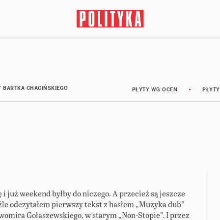
Y BARTKA CHACIŃSKIEGO
PŁYTY WG OCEN
PŁYTY
 i już weekend byłby do niczego. A przecież są jeszcze
 źle odczytałem pierwszy tekst z hasłem „Muzyka dub”
ławomira Gołaszewskiego, w starym „Non-Stopie”. I przez