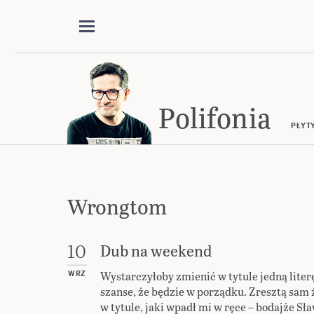
Polifonia
PŁYT
Wrongtom
Dub na weekend
10
Wystarczyłoby zmienić w tytule jedną literę
WRZ
szanse, że będzie w porządku. Zresztą sam
w tytule, jaki wpadł mi w ręce – bodajże S