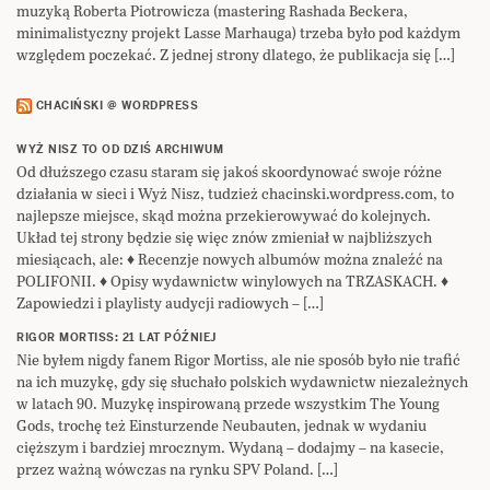
muzyką Roberta Piotrowicza (mastering Rashada Beckera,
minimalistyczny projekt Lasse Marhauga) trzeba było pod każdym
względem poczekać. Z jednej strony dlatego, że publikacja się […]
CHACIŃSKI @ WORDPRESS
WYŻ NISZ TO OD DZIŚ ARCHIWUM
Od dłuższego czasu staram się jakoś skoordynować swoje różne
działania w sieci i Wyż Nisz, tudzież chacinski.wordpress.com, to
najlepsze miejsce, skąd można przekierowywać do kolejnych.
Układ tej strony będzie się więc znów zmieniał w najbliższych
miesiącach, ale: ♦ Recenzje nowych albumów można znaleźć na
POLIFONII. ♦ Opisy wydawnictw winylowych na TRZASKACH. ♦
Zapowiedzi i playlisty audycji radiowych – […]
RIGOR MORTISS: 21 LAT PÓŹNIEJ
Nie byłem nigdy fanem Rigor Mortiss, ale nie sposób było nie trafić
na ich muzykę, gdy się słuchało polskich wydawnictw niezależnych
w latach 90. Muzykę inspirowaną przede wszystkim The Young
Gods, trochę też Einsturzende Neubauten, jednak w wydaniu
cięższym i bardziej mrocznym. Wydaną – dodajmy – na kasecie,
przez ważną wówczas na rynku SPV Poland. […]