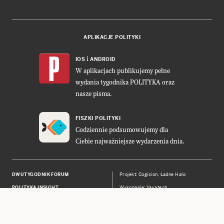
APLIKACJE POLITYKI
i
IOS
ANDROID
W aplikacjach publikujemy pełne
wydania tygodnika POLITYKA oraz
nasze pisma.
FISZKI POLITYKI
Codziennie podsumowujemy dla
Ciebie najważniejsze wydarzenia dnia.
DWUTYGODNIK FORUM
Projekt:
Cogision
,
Ładne Halo
POLITYKA INSIGHT
Wykonanie: Vavatech
LEŚNICZÓWKA NIBORK
Prawa autorskie © POLITYKA Sp. z
o.o. S.K.A.