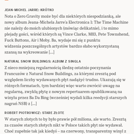
JEAN-MICHEL JARRE: KRÓTKO
Nota o Zero Gravity może być dla niektórych niespodzianką, ale
nowy album Jeana-Michela Jarre’a Electronica 1: The Time Machine
nie należy do moich ulubionych (mówiąc delikatnie), i to mimo
plejady gości, wśród których są Vince Clarke, M83, Pete Townshend,
Fuck Buttons, Air i Moby. Ba, wydaje mi się z punktu
widzenia poszczególnych artystów bardzo słabo wykorzystaną
szansą na wykreowanie […]
NATURAL SNOW BUILDINGS: ALBUM Z SINGLA
Z nieco mniejszą regularnością śledzę ostatnio poczynania
Francuzów z Natural Snow Buildings, za którymi zresztą pod
względem liczby wydawanych płyt nadążyć trudno. Ukazują się w
różnych formatach, tym bardziej więc warto zwrócić uwagę na
regularną, zwykłą płytę z nowym repertuarem opublikowaną na
winylu przez Ba Da Bing (wcześniej wydali kilka reedycji starszych
nagrań NSB) z […]
ROBERT PIOTROWICZ: STARE ZŁOTE
W starych złotych to by było prawie pół miliona, ale warto. Zresztą
za czasów starych złotych nikt w Polsce takich płyt nie wydawał.
Choć zupełnie tak jak kiedyś – na czerwony, transparentny winyl z