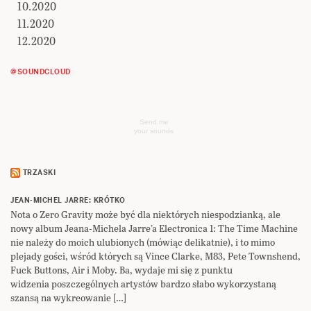
10.2020
11.2020
12.2020
@SOUNDCLOUD
Send me
your sounds
TRZASKI
JEAN-MICHEL JARRE: KRÓTKO
Nota o Zero Gravity może być dla niektórych niespodzianką, ale
nowy album Jeana-Michela Jarre’a Electronica 1: The Time Machine
nie należy do moich ulubionych (mówiąc delikatnie), i to mimo
plejady gości, wśród których są Vince Clarke, M83, Pete Townshend,
Fuck Buttons, Air i Moby. Ba, wydaje mi się z punktu
widzenia poszczególnych artystów bardzo słabo wykorzystaną
szansą na wykreowanie […]