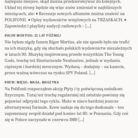
najlepsze miejsce, skąd można przekierowywać do kolejnych.
Układ tej strony będzie się więc znów zmieniał w najbliższych
miesiącach, ale: ♦ Recenzje nowych albumów można znaleźć na
POLIFONII. ♦ Opisy wydawnictw winylowych na TRZASKACH. ♦
Zapowiedzi i playlisty audycji radiowych – […]
RIGOR MORTISS: 21 LAT PÓŹNIEJ
Nie byłem nigdy fanem Rigor Mortiss, ale nie sposób było nie trafić
na ich muzykę, gdy się słuchało polskich wydawnictw niezależnych
w latach 90. Muzykę inspirowaną przede wszystkim The Young
Gods, trochę też Einsturzende Neubauten, jednak w wydaniu
cięższym i bardziej mrocznym. Wydaną – dodajmy – na kasecie,
przez ważną wówczas na rynku SPV Poland. […]
KREW: MIĘSO, MASA, MASZYNA
Na Polifonii rozpocząłem akcję Płyty i ty poświęconą nośnikom
fizycznym. Tutaj też trochę regularniej niż ostatnio powinny się
pojawiać odpryski tego cyklu. Może w nieco bardziej jeszcze
alternatywnej formule. Krew nadaje się do tego doskonale – ten
zapomniany zespół działał pod koniec lat 80. w Poznaniu. Gdy coś
się w Polsce zaczynało w czerwcu 1989 […]