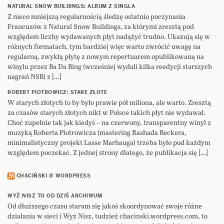
NATURAL SNOW BUILDINGS: ALBUM Z SINGLA
Z nieco mniejszą regularnością śledzę ostatnio poczynania
Francuzów z Natural Snow Buildings, za którymi zresztą pod
względem liczby wydawanych płyt nadążyć trudno. Ukazują się w
różnych formatach, tym bardziej więc warto zwrócić uwagę na
regularną, zwykłą płytę z nowym repertuarem opublikowaną na
winylu przez Ba Da Bing (wcześniej wydali kilka reedycji starszych
nagrań NSB) z […]
ROBERT PIOTROWICZ: STARE ZŁOTE
W starych złotych to by było prawie pół miliona, ale warto. Zresztą
za czasów starych złotych nikt w Polsce takich płyt nie wydawał.
Choć zupełnie tak jak kiedyś – na czerwony, transparentny winyl z
muzyką Roberta Piotrowicza (mastering Rashada Beckera,
minimalistyczny projekt Lasse Marhauga) trzeba było pod każdym
względem poczekać. Z jednej strony dlatego, że publikacja się […]
CHACIŃSKI @ WORDPRESS
WYŻ NISZ TO OD DZIŚ ARCHIWUM
Od dłuższego czasu staram się jakoś skoordynować swoje różne
działania w sieci i Wyż Nisz, tudzież chacinski.wordpress.com, to