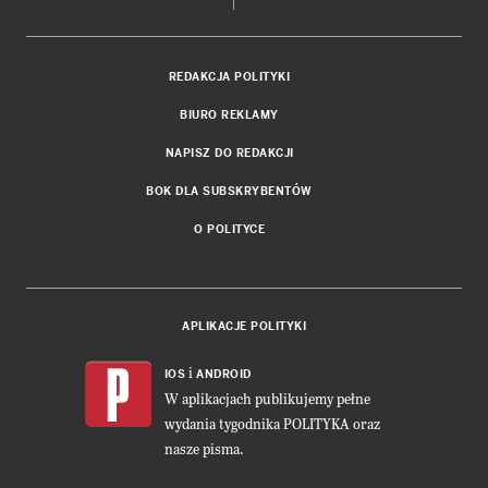
REDAKCJA POLITYKI
BIURO REKLAMY
NAPISZ DO REDAKCJI
BOK DLA SUBSKRYBENTÓW
O POLITYCE
APLIKACJE POLITYKI
i
IOS
ANDROID
W aplikacjach publikujemy pełne
wydania tygodnika POLITYKA oraz
nasze pisma.