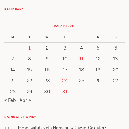
KALENDARZ
MARZEC 2016
M
T
W
T
F
S
S
1
2
3
4
5
6
7
8
9
10
11
12
13
14
15
16
17
18
19
20
21
22
23
24
25
26
27
28
29
30
31
« Feb
Apr »
NAJNOWSZE WPISY
Izrael zabił szefa Hamasu w Gazie. Co dalej?