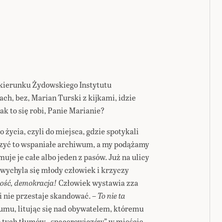
kierunku Żydowskiego Instytutu
ach, bez, Marian Turski z kijkami, idzie
Jak to się robi, Panie Marianie?
życia, czyli do miejsca, gdzie spotykali
rzyć to wspaniałe archiwum, a my podążamy
uje je całe albo jeden z pasów. Już na ulicy
 wychyla się młody człowiek i krzyczy
ość, demokracja!
Człowiek wystawia zza
 i nie przestaje skandować. –
To nie ta
tłumu, litując się nad obywatelem, któremu
o tych tłumów „spacerowiczów” w mieście.