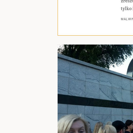
zresz
tylko 
MALWIN