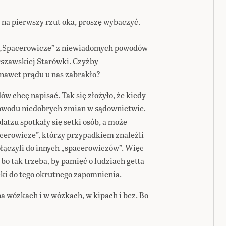
na pierwszy rzut oka, proszę wybaczyć.
. „Spacerowicze” z niewiadomych powodów
rszawskiej Starówki. Czyżby
e nawet prądu u nas zabrakło?
dów chcę napisać. Tak się złożyło, że kiedy
powodu niedobrych zmian w sądownictwie,
zu spotkały się setki osób, a może
acerowicze”, którzy przypadkiem znaleźli
ołączyli do innych „spacerowiczów”. Więc
, bo tak trzeba, by pamięć o ludziach getta
ręki do tego okrutnego zapomnienia.
na wózkach i w wózkach, w kipach i bez. Bo