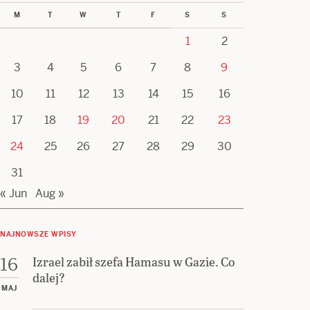
M
T
W
T
F
S
S
1
2
3
4
5
6
7
8
9
10
11
12
13
14
15
16
17
18
19
20
21
22
23
24
25
26
27
28
29
30
31
« Jun
Aug »
NAJNOWSZE WPISY
Izrael zabił szefa Hamasu w Gazie. Co
16
dalej?
MAJ