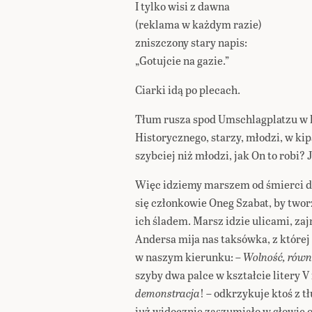
I tylko wisi z dawna
(reklama w każdym razie)
zniszczony stary napis:
„Gotujcie na gazie.”
Ciarki idą po plecach.
Tłum rusza spod Umschlagplatzu w 
Historycznego, starzy, młodzi, w kip
szybciej niż młodzi, jak On to robi? 
Więc idziemy marszem od śmierci do 
się członkowie Oneg Szabat, by two
ich śladem. Marsz idzie ulicami, zajm
Andersa mija nas taksówka, z której
w naszym kierunku: –
Wolność, równ
szyby dwa palce w kształcie litery V
demonstracja
! – odkrzykuje ktoś z 
już widocznie zaszumiało w głowie 