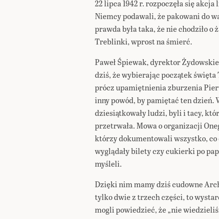
22 lipca 1942 r. rozpoczęła się akcja
Niemcy podawali, że pakowani do wa
prawda była taka, że nie chodziło o
Treblinki, wprost na śmierć.
Paweł Śpiewak, dyrektor Żydowskie
dziś, że wybierając początek święta 
prócz upamiętnienia zburzenia Pierw
inny powód, by pamiętać ten dzień. W
dziesiątkowały ludzi, byli i tacy, kt
przetrwała. Mowa o organizacji Oneg
którzy dokumentowali wszystko, co dz
wyglądały bilety czy cukierki po papie
myśleli.
Dzięki nim mamy dziś cudowne Arch
tylko dwie z trzech części, to wysta
mogli powiedzieć, że „nie wiedzieli