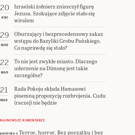
Izraelski żołnierz zniszczył figurę
20
Jezusa. Szokujące zdjęcie stało się
KWI
wiralem
Oburzający i bezprecedensowy zakaz
29
wstępu do Bazyliki Grobu Pańskiego.
MAR
Co naprawdę się stało?
To nie jest zwykłe miasto. Dlaczego
22
uderzenie na Dimonę jest takie
MAR
szczególne?
Rada Pokoju składa Hamasowi
21
pisemną propozycję rozbrojenia. Cudu
MAR
(raczej) nie będzie
NAJNOWSZE KOMENTARZE
Terror, horror. Bez początku i bez
panienka
o