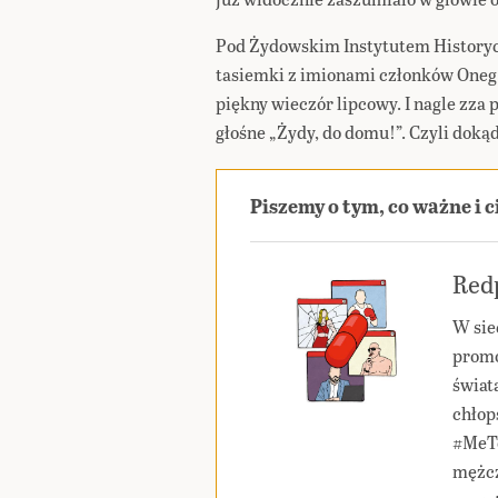
Pod Żydowskim Instytutem Historyc
tasiemki z imionami członków Oneg 
piękny wieczór lipcowy. I nagle zza 
głośne „Żydy, do domu!”. Czyli doką
Piszemy o tym, co ważne i 
Redp
W sie
promo
świat
chłop
#MeTo
mężcz