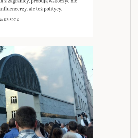
tą z zagranicy, próbują wskoczyć nie
influencerzy, ale też politycy.
A DZIEDZIC