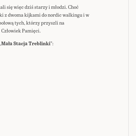
i się więc dziś starzy i młodzi. Choć
ki z dwoma kijkami do nordic walkingu i w
połową tych, którzy przyszli na
. Człowiek Pamięci.
„
Mała Stacja Treblinki
”: