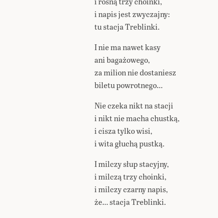
i rosną trzy choinki,
i napis jest zwyczajny:
tu stacja Treblinki.
I nie ma nawet kasy
ani bagażowego,
za milion nie dostaniesz
biletu powrotnego…
Nie czeka nikt na stacji
i nikt nie macha chustką,
i cisza tylko wisi,
i wita głuchą pustką.
I milczy słup stacyjny,
i milczą trzy choinki,
i milczy czarny napis,
że… stacja Treblinki.