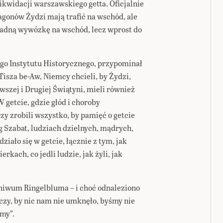
 likwidacji warszawskiego getta. Oficjalnie
gonów Żydzi mają trafić na wschód, ale
 żadną wywózkę na wschód, lecz wprost do
go Instytutu Historycznego, przypominał
Tisza be-Aw, Niemcy chcieli, by Żydzi,
szej i Drugiej Świątyni, mieli również
 getcie, gdzie głód i choroby
órzy zrobili wszystko, by pamięć o getcie
 Szabat, ludziach dzielnych, mądrych,
iało się w getcie, łącznie z tym, jak
rkach, co jedli ludzie, jak żyli, jak
iwum Ringelbluma – i choć odnaleziono
rczy, by nic nam nie umknęło, byśmy nie
śmy”.