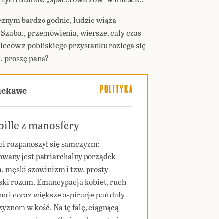
znym bardzo godnie, ludzie wiążą
Szabat, przemówienia, wiersze, cały czas
pleców z pobliskiego przystanku rozlega się
d, proszę pana?
ciekawe
ille z manosfery
ci rozpanoszył się samczyzm:
wany jest patriarchalny porządek
a, męski szowinizm i tzw. prosty
ski rozum. Emancypacja kobiet, ruch
o i coraz większe aspiracje pań dały
yznom w kość. Na tę falę, ciągnącą