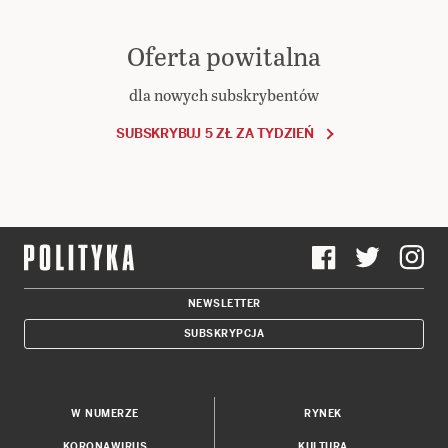
Oferta powitalna
dla nowych subskrybentów
SUBSKRYBUJ 5 ZŁ ZA TYDZIEŃ
NEWSLETTER
SUBSKRYPCJA
W NUMERZE
RYNEK
KORONAWIRUS
KULTURA