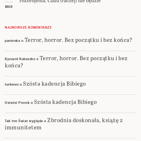
rozbrojenia. Cudu (raczej) nie będzie
MAR
NAJNOWSZE KOMENTARZE
Terror, horror. Bez początku i bez końca?
panienka
o
Terror, horror. Bez początku i bez
Ryszard Kubaszko
o
końca?
Szósta kadencja Bibiego
turkmen
o
Szósta kadencja Bibiego
Ostatni Prorok
o
Zbrodnia doskonała, książę z
Tak ten Świat wygląda
o
immunitetem