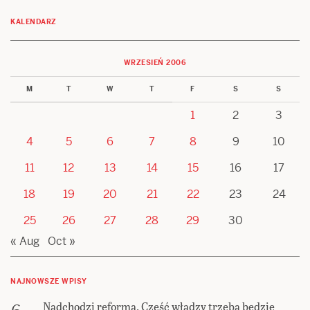
KALENDARZ
WRZESIEŃ 2006
M
T
W
T
F
S
S
1
2
3
4
5
6
7
8
9
10
11
12
13
14
15
16
17
18
19
20
21
22
23
24
25
26
27
28
29
30
« Aug
Oct »
NAJNOWSZE WPISY
Nadchodzi reforma. Część władzy trzeba będzie