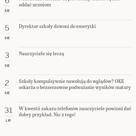
6
oddać uczniom
SIE
Dyrektor szkoły dzwoni do emerytki
5
SIE
Nauczyciele się leczą
3
SIE
Szkoły kompulsywnie nawołują do wglądów? OKE
2
oskarża o bezsensowne podważanie wyników matury
SIE
W kwestii zakazu telefonów nauczyciele powinni dać
31
dobry przykład. Nic z tego!
LIP