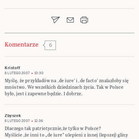
Nawigacja
wpisu
Komentarze
6
Kristoff
8 LUTEGO 2007
10:30
Myślę, że przykładów na ‚de iure’ i ‚de facto’ znalazłoby się
mnóstwo. We wszelkich dziedzinach życia. Tak w Polsce
było, jest i zapewne będzie. I dobrze.
Zbyszek
8 LUTEGO 2007
12:36
Dlaczego tak patriotycznie,że tylko w Polsce?
Myślicie ,że inni to „de iure” ulepieni z innej (lepszej) gliny