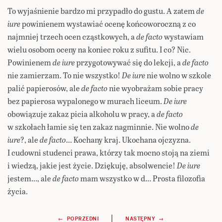
To wyjaśnienie bardzo mi przypadło do gustu. A zatem
de
iure
powinienem wystawiać ocenę końcoworoczną z co
najmniej trzech ocen cząstkowych, a
de facto
wystawiam
wielu osobom oceny na koniec roku z sufitu. I co? Nic.
Powinienem
de iure
przygotowywać się do lekcji, a
de facto
nie zamierzam. To nie wszystko!
De iure
nie wolno w szkole
palić papierosów, ale
de facto
nie wyobrażam sobie pracy
bez papierosa wypalonego w murach liceum.
De iure
obowiązuje zakaz picia alkoholu w pracy, a
de facto
w szkołach łamie się ten zakaz nagminnie. Nie wolno
de
iure
?, ale
de facto
… Kochany kraj. Ukochana ojczyzna.
I cudowni studenci prawa, którzy tak mocno stoją na ziemi
i wiedzą, jakie jest życie. Dziękuję, absolwencie!
De iure
jestem…, ale
de facto
mam wszystko w d… Prosta filozofia
życia.
|
← POPRZEDNI
NASTĘPNY →