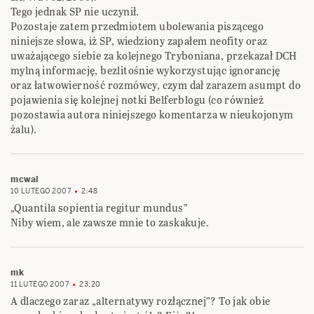
Tego jednak SP nie uczynił.
Pozostaje zatem przedmiotem ubolewania piszącego
niniejsze słowa, iż SP, wiedziony zapałem neofity oraz
uważającego siebie za kolejnego Tryboniana, przekazał DCH
mylną informację, bezlitośnie wykorzystując ignorancję
oraz łatwowierność rozmówcy, czym dał zarazem asumpt do
pojawienia się kolejnej notki Belferblogu (co również
pozostawia autora niniejszego komentarza w nieukojonym
żalu).
mcwal
10 LUTEGO 2007
2:48
„Quantila sopientia regitur mundus”
Niby wiem, ale zawsze mnie to zaskakuje.
mk
11 LUTEGO 2007
23:20
A dlaczego zaraz „alternatywy rozłącznej”? To jak obie