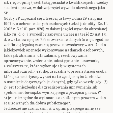
jak i jego opinię (jeżeli taką posiada) o kwalifikacjach i wiedzy
studenta prawa, w dalszej części wywodu określanego jako
SP.
Gdyby SP zapoznał się z treścią ustawy z dnia 29 sierpnia
1997 r. o ochronie danych osobowych (tekst jednolity: Dz. U.
2002 r. Nr 101 poz. 926), w dalszej części wywodu określanej
jako ?u. d. o .? zwróciłby zapewne uwagę na treść 23 ust 1 u.
d. o ., stanowiącej iż: ?Przetwarzanie danych (a więc, zgodnie
z definicją legalną zawartą przez ustawodawcę w art. 7 ud.o.
jakiekolwiek operacje wykonywane na danych osobowych,
takie jak zbieranie, utrwalanie, przechowywanie,
opracowywanie, zmienianie, udostępnianie i usuwanie,
a zwłaszcza te, które wykonuje się w systemach
informatycznych) jest dopuszczalne (oprócz sytuacji osoba,
której dane dotyczą, wyrazi na to zgodę, chyba że chodzi
o usunięcie dotyczących jej danych), gdy tylko wtedy, gdy: (?)
2) jest to niezbędne dla zrealizowania uprawnienia lub
spełnienia obowiązku wynikającego z przepisu prawa, (?)
4) jest niezbędne do wykonania określonych prawem zadań
realizowanych dla dobra publicznego?.
Jednocześnie zaznaczam, iż w opinii piszącego niniejsze