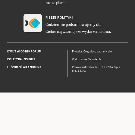
nasze pisma.
FISZKI POLITYKI
Codziennie podsumowujemy dla
Ciebie najważniejsze wydarzenia dnia.
DWUTYGODNIK FORUM
Projekt:
Cogision
,
Ładne Halo
POLITYKA INSIGHT
Wykonanie: Vavatech
LEŚNICZÓWKA NIBORK
Prawa autorskie © POLITYKA Sp. z
o.o. S.K.A.