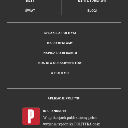
KRAJ
NAUKA I ZDROWIE
ŚWIAT
BLOGI
REDAKCJA POLITYKI
BIURO REKLAMY
NAPISZ DO REDAKCJI
BOK DLA SUBSKRYBENTÓW
O POLITYCE
APLIKACJE POLITYKI
i
IOS
ANDROID
W aplikacjach publikujemy pełne
wydania tygodnika POLITYKA oraz