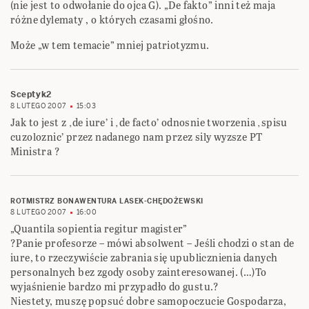
(nie jest to odwołanie do ojca G). „De fakto” inni też maja
różne dylematy , o których czasami głośno.
Może „w tem temacie” mniej patriotyzmu.
Sceptyk2
8 LUTEGO 2007
15:03
Jak to jest z ‚de iure’ i ‚de facto’ odnosnie tworzenia ‚spisu
cuzoloznic’ przez nadanego nam przez sily wyzsze PT
Ministra ?
ROTMISTRZ BONAWENTURA LASEK-CHĘDOŻEWSKI
8 LUTEGO 2007
16:00
„Quantila sopientia regitur magister”
?Panie profesorze – mówi absolwent – Jeśli chodzi o stan de
iure, to rzeczywiście zabrania się upublicznienia danych
personalnych bez zgody osoby zainteresowanej. (…)To
wyjaśnienie bardzo mi przypadło do gustu.?
Niestety, muszę popsuć dobre samopoczucie Gospodarza,