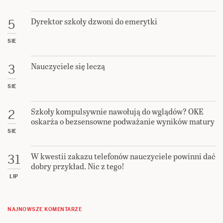
Dyrektor szkoły dzwoni do emerytki
5
SIE
Nauczyciele się leczą
3
SIE
Szkoły kompulsywnie nawołują do wglądów? OKE
2
oskarża o bezsensowne podważanie wyników matury
SIE
W kwestii zakazu telefonów nauczyciele powinni dać
31
dobry przykład. Nic z tego!
LIP
NAJNOWSZE KOMENTARZE