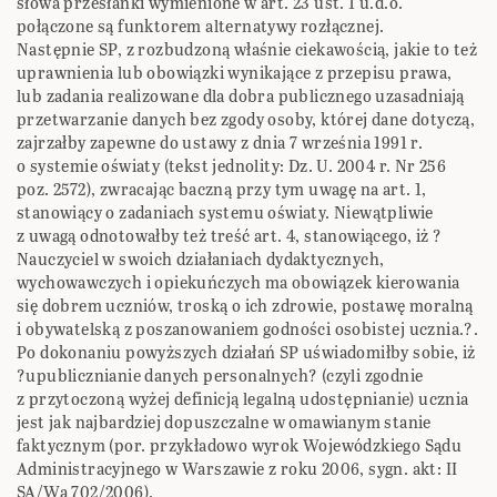
słowa przesłanki wymienione w art. 23 ust. 1 u.d.o.
połączone są funktorem alternatywy rozłącznej.
Następnie SP, z rozbudzoną właśnie ciekawością, jakie to też
uprawnienia lub obowiązki wynikające z przepisu prawa,
lub zadania realizowane dla dobra publicznego uzasadniają
przetwarzanie danych bez zgody osoby, której dane dotyczą,
zajrzałby zapewne do ustawy z dnia 7 września 1991 r.
o systemie oświaty (tekst jednolity: Dz. U. 2004 r. Nr 256
poz. 2572), zwracając baczną przy tym uwagę na art. 1,
stanowiący o zadaniach systemu oświaty. Niewątpliwie
z uwagą odnotowałby też treść art. 4, stanowiącego, iż ?
Nauczyciel w swoich działaniach dydaktycznych,
wychowawczych i opiekuńczych ma obowiązek kierowania
się dobrem uczniów, troską o ich zdrowie, postawę moralną
i obywatelską z poszanowaniem godności osobistej ucznia.?.
Po dokonaniu powyższych działań SP uświadomiłby sobie, iż
?upublicznianie danych personalnych? (czyli zgodnie
z przytoczoną wyżej definicją legalną udostępnianie) ucznia
jest jak najbardziej dopuszczalne w omawianym stanie
faktycznym (por. przykładowo wyrok Wojewódzkiego Sądu
Administracyjnego w Warszawie z roku 2006, sygn. akt: II
SA/Wa 702/2006).