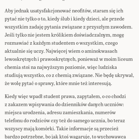
Aby jednak usatysfakcjonować neofitów, staram się ich
pytać nie tylko o to, kiedy ślub i kiedy dzieci, ale przede
wszystkim zadaję pytania związane z przyszłym zawodem.
Jeśli tylko nie jestem królikiem doświadczalnym, mogę
rozmawiać z każdym studentem o wszystkim, czego
aktualnie się uczy. Najwięcej wiem o aminokwasach
lewoskrętnych i prawoskrętnych, ponieważ w moim liceum
chemia stoi na najwyższym poziomie, więc ludziska
studiują wszystko, co z chemią związane. Nie będę ukrywał,
że wolę pytać o sprawy, które mnie też interesują.
Kiedy więc wpadł student prawa, zapytałem, o co chodzi
z zakazem wpisywania do dzienników danych uczniów:
miejsca urodzenia, adresu zamieszkania, numerów
telefonu do rodziców czy też do samego ucznia, bo teraz
wszyscy mają komórki. Takie informacje są przecież
bardzo potrzebne, bo jak ktoś wagaruje, to wychowawca