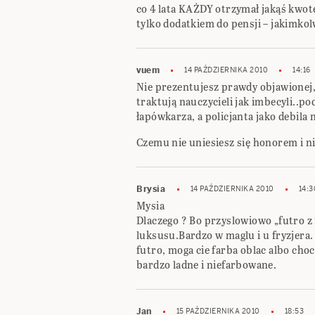
co 4 lata KAŻDY otrzymał jakąś kwotę
tylko dodatkiem do pensji – jakimkol
vuem
14 PAŹDZIERNIKA 2010
14:16
Nie prezentujesz prawdy objawionej, 
traktują nauczycieli jak imbecyli..po
łapówkarza, a policjanta jako debila
Czemu nie uniesiesz się honorem i n
Brysia
14 PAŹDZIERNIKA 2010
14:3
Mysia
Dlaczego ? Bo przyslowiowo „futro 
luksusu.Bardzo w maglu i u fryzjera.
futro, moga cie farba oblac albo cho
bardzo ladne i niefarbowane.
Jan
15 PAŹDZIERNIKA 2010
18:53