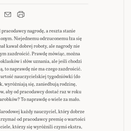
d pracodawcy nagrodę, a reszta stanie
nionym. Niejednemu odrzuconemu łza się
ał kawał dobrej roboty, ale nagrody nie
onym zazdrościć. Prawdę mówiąc, można
klasków i słów uznania, ale jeśli chodzi
dą, to naprawdę nie ma czego zazdrościć.
rtość nauczycielskiej tygodniówki (do
rok, wyróżniają się, zaniedbują rodzinę,
ów, aby od pracodawcy dostać raz w roku
arobków? To naprawdę o wiele za mało.
Narodowej każdy nauczyciel, który dobrze
otrzymać od pracodawcy premię o wartości
iele, którzy się wyróżnili czymś ekstra,