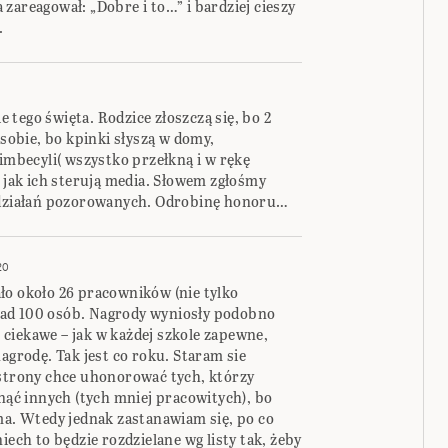
zareagował: „Dobre i to…” i bardziej cieszy
.
tego święta. Rodzice złoszczą się, bo 2
 sobie, bo kpinki słyszą w domy,
 imbecyli( wszystko przełkną i w rękę
, jak ich sterują media. Słowem zgłośmy
ć działań pozorowanych. Odrobinę honoru…
20
ło około 26 pracowników (nie tylko
ponad 100 osób. Nagrody wyniosły podobno
Co ciekawe – jak w każdej szkole zapewne,
agrodę. Tak jest co roku. Staram sie
 strony chce uhonorować tych, którzy
inąć innych (tych mniej pracowitych), bo
ma. Wtedy jednak zastanawiam się, po co
iech to będzie rozdzielane wg listy tak, żeby