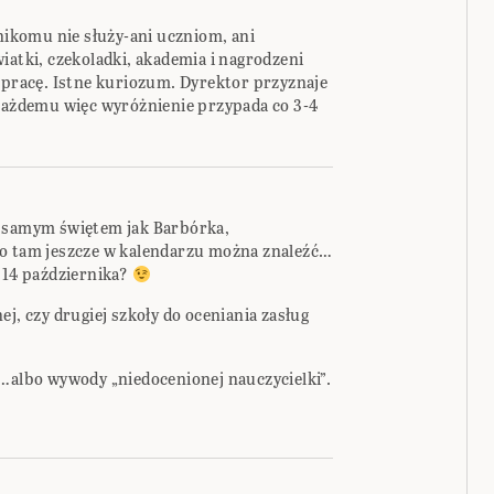
 nikomu nie służy-ani uczniom, ani
iatki, czekoladki, akademia i nagrodzeni
ą pracę. Istne kuriozum. Dyrektor przyznaje
 Każdemu więc wyróżnienie przypada co 3-4
m samym świętem jak Barbórka,
co tam jeszcze w kalendarzu można znaleźć…
 14 października?
j, czy drugiej szkoły do oceniania zasług
a…albo wywody „niedocenionej nauczycielki”.