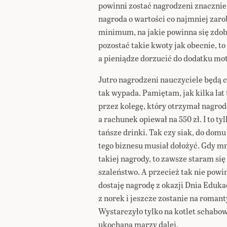
powinni zostać nagrodzeni znacznie
nagroda o wartości co najmniej zar
minimum, na jakie powinna się zdob
pozostać takie kwoty jak obecnie, to
a pieniądze dorzucić do dodatku mo
Jutro nagrodzeni nauczyciele będą c
tak wypada. Pamiętam, jak kilka lat
przez kolegę, który otrzymał nagrod
a rachunek opiewał na 550 zł. I to ty
tańsze drinki. Tak czy siak, do domu 
tego biznesu musiał dołożyć. Gdy mn
takiej nagrody, to zawsze staram się
szaleństwo. A przecież tak nie powin
dostaję nagrodę z okazji Dnia Edukac
z norek i jeszcze zostanie na romant
Wystarczyło tylko na kotlet schabow
ukochana marzy dalej.