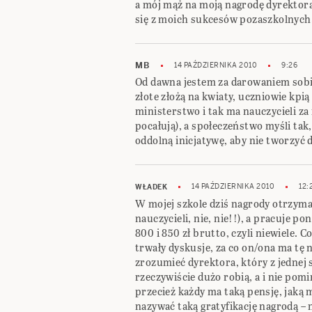
a mój mąż na moją nagrodę dyrektora 
się z moich sukcesów pozaszkolnych
MB
14 PAŹDZIERNIKA 2010
9:26
Od dawna jestem za darowaniem sobie 
złote złożą na kwiaty, uczniowie kpią
ministerstwo i tak ma nauczycieli za
pocałują), a społeczeństwo myśli tak
oddolną inicjatywę, aby nie tworzy
14 PAŹDZIERNIKA 2010
12:
WŁADEK
W mojej szkole dziś nagrody otrzyma
nauczycieli, nie, nie!!), a pracuje 
800 i 850 zł brutto, czyli niewiele. 
trwały dyskusje, za co on/ona ma tę n
zrozumieć dyrektora, który z jednej
rzeczywiście dużo robią, a i nie pom
przecież każdy ma taką pensję, jaką 
nazywać taką gratyfikację nagrodą – n