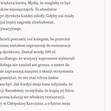
 większą kwotą. Myślę, że mogłaby to być
obków miesięcznych. To absolutne
yć dyrekcja każdej szkoły. Gdyby zaś miały
 już lepiej nagrodę zliwkidować,
tywacyjnego.
hcieli postawić coś kolegom, bo przecież
 temu zostałem zaproszony do restauracji
ę dyrektora. Dostał wtedy 500 zł,
lko dlatego, że wszyscy zaproszeni wybierali
kolega nie zaniósł ani grosza, a nawet do
ie zapraszają znajomi z okazji otrzymania
 pamiętać, że nie stać ich na żadne
no być. Jak kiedyś moja żona usłyszała, że
ji Narodowej, to myślała, że kupię jej futro
yczną kolację we włoskiej restauracji.
y w Chłopskiej Karczmie, a o futrze moja