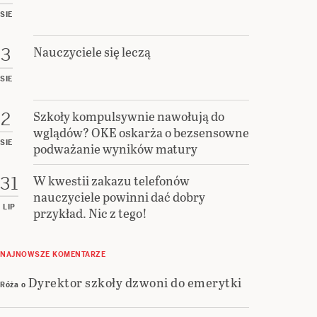
SIE
Nauczyciele się leczą
3
SIE
Szkoły kompulsywnie nawołują do
2
wglądów? OKE oskarża o bezsensowne
SIE
podważanie wyników matury
W kwestii zakazu telefonów
31
nauczyciele powinni dać dobry
LIP
przykład. Nic z tego!
NAJNOWSZE KOMENTARZE
Dyrektor szkoły dzwoni do emerytki
Róża
o