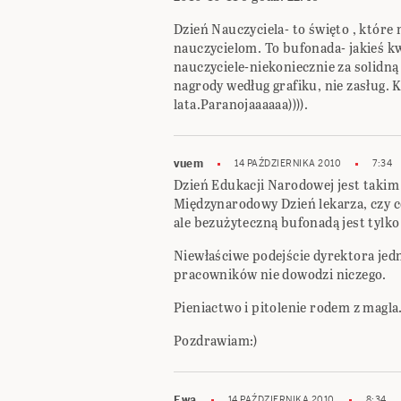
Dzień Nauczyciela- to święto , które
nauczycielom. To bufonada- jakieś kw
nauczyciele-niekoniecznie za solidn
nagrody według grafiku, nie zasług.
lata.Paranojaaaaaa)))).
vuem
14 PAŹDZIERNIKA 2010
7:34
Dzień Edukacji Narodowej jest taki
Międzynarodowy Dzień lekarza, czy 
ale bezużyteczną bufonadą jest tylko
Niewłaściwe podejście dyrektora jedne
pracowników nie dowodzi niczego.
Pieniactwo i pitolenie rodem z magl
Pozdrawiam:)
Ewa
14 PAŹDZIERNIKA 2010
8:34