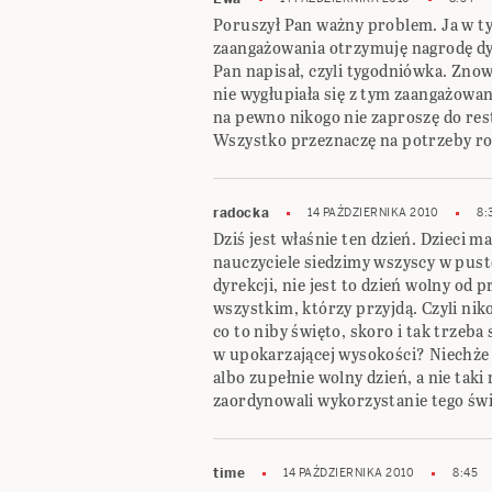
Poruszył Pan ważny problem. Ja w t
zaangażowania otrzymuję nagrodę dyre
Pan napisał, czyli tygodniówka. Zno
nie wygłupiała się z tym zaangażowan
na pewno nikogo nie zaproszę do rest
Wszystko przeznaczę na potrzeby ro
radocka
14 PAŹDZIERNIKA 2010
8:
Dziś jest właśnie ten dzień. Dzieci ma
nauczyciele siedzimy wszyscy w pust
dyrekcji, nie jest to dzień wolny od
wszystkim, którzy przyjdą. Czyli nik
co to niby święto, skoro i tak trzeba
w upokarzającej wysokości? Niechże 
albo zupełnie wolny dzień, a nie taki
zaordynowali wykorzystanie tego św
time
14 PAŹDZIERNIKA 2010
8:45