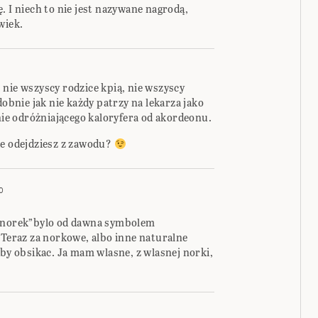
. I niech to nie jest nazywane nagrodą,
wiek.
nie wszyscy rodzice kpią, nie wszyscy
dobnie jak nie każdy patrzy na lekarza jako
 nie odróżniającego kaloryfera od akordeonu.
ie odejdziesz z zawodu?
0
z norek”bylo od dawna symbolem
 Teraz za norkowe, albo inne naturalne
cby obsikac. Ja mam wlasne, z wlasnej norki,