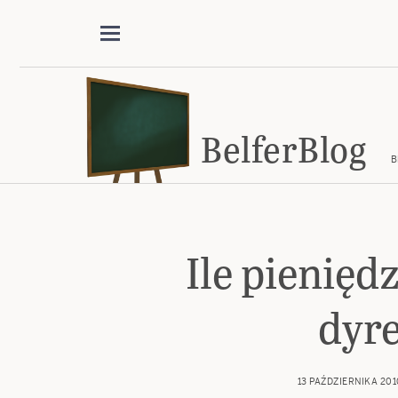
BelferBlog
B
Ile pienięd
dyr
13 PAŹDZIERNIKA 201