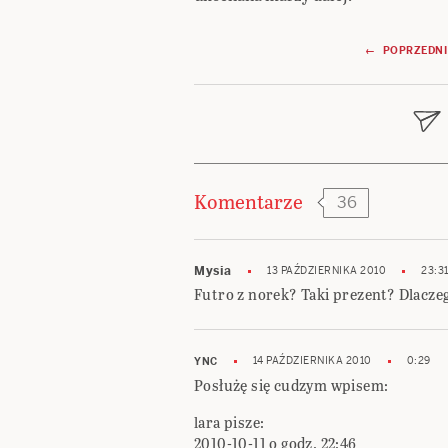
Nawigacja
← POPRZEDNI
wpisu
Komentarze
36
Mysia
13 PAŹDZIERNIKA 2010
23:3
Futro z norek? Taki prezent? Dlacze
14 PAŹDZIERNIKA 2010
0:29
YNC
Posłużę się cudzym wpisem:
lara pisze:
2010-10-11 o godz. 22:46