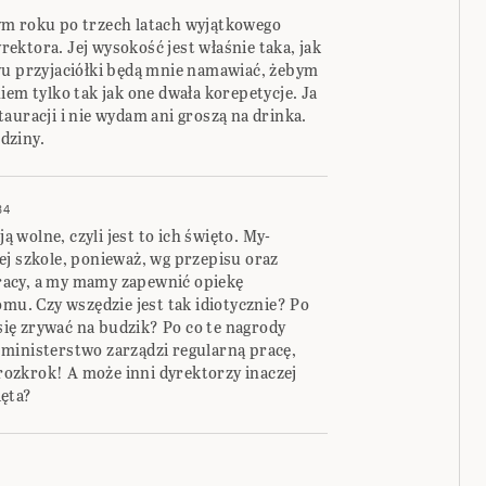
ym roku po trzech latach wyjątkowego
ktora. Jej wysokość jest właśnie taka, jak
wu przyjaciółki będą mnie namawiać, żebym
iem tylko tak jak one dwała korepetycje. Ja
auracji i nie wydam ani groszą na drinka.
dziny.
34
ją wolne, czyli jest to ich święto. My-
ej szkole, ponieważ, wg przepisu oraz
 pracy, a my mamy zapewnić opiekę
omu. Czy wszędzie jest tak idiotycznie? Po
 się zrywać na budzik? Po co te nagrody
ministerstwo zarządzi regularną pracę,
 rozkrok! A może inni dyrektorzy inaczej
ięta?