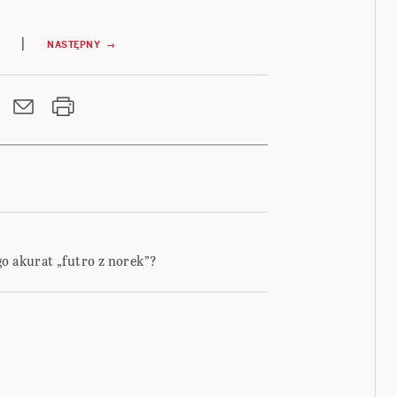
|
NASTĘPNY →
1
go akurat „futro z norek”?