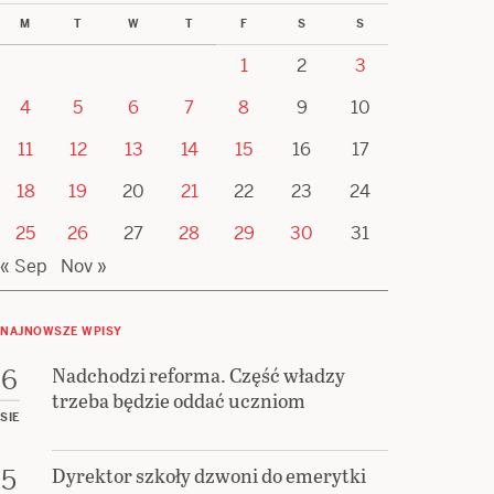
M
T
W
T
F
S
S
1
2
3
4
5
6
7
8
9
10
11
12
13
14
15
16
17
18
19
20
21
22
23
24
25
26
27
28
29
30
31
« Sep
Nov »
NAJNOWSZE WPISY
Nadchodzi reforma. Część władzy
6
trzeba będzie oddać uczniom
SIE
Dyrektor szkoły dzwoni do emerytki
5